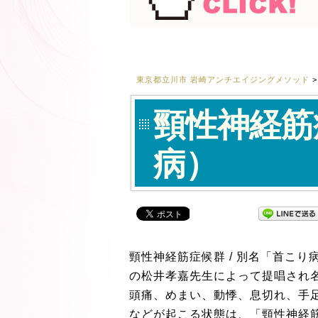
東京都立川市 岩崎アンチエイジングメソッド
頸性神経筋
病）
頸性神経筋症候群 / 別名「首こ
の松井孝嘉先生によって提唱され
頭痛、めまい、動悸、息切れ、手
などが起こる状態は、「頸性神経