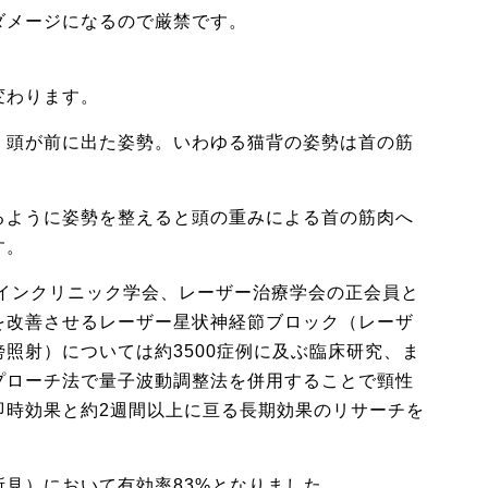
ダメージになるので厳禁です。
変わります。
、頭が前に出た姿勢。いわゆる猫背の姿勢は首の筋
るように姿勢を整えると頭の重みによる首の筋肉へ
す。
ペインクリニック学会、レーザー治療学会の正会員と
を改善させるレーザー星状神経節ブロック（レーザ
照射）については約3500症例に及ぶ臨床研究、ま
プローチ法で量子波動調整法を併用することで頸性
即時効果と約2週間以上に亘る長期効果のリサーチを
見）において有効率83%となりました。