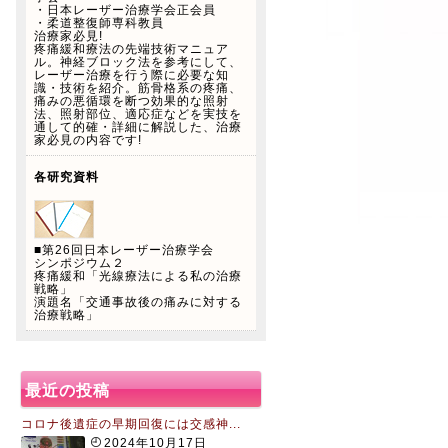
・日本レーザー治療学会正会員
・柔道整復師専科教員
治療家必見!
疼痛緩和療法の先端技術マニュア
ル。神経ブロック法を参考にして、
レーザー治療を行う際に必要な知
識・技術を紹介。筋骨格系の疼痛、
痛みの悪循環を断つ効果的な照射
法、照射部位、適応症などを実技を
通して的確・詳細に解説した、治療
家必見の内容です!
各研究資料
■第26回日本レーザー治療学会
シンポジウム２
疼痛緩和「光線療法による私の治療
戦略」
演題名「交通事故後の痛みに対する
治療戦略」
最近の投稿
コロナ後遺症の早期回復には交感神...
2024年10月17日