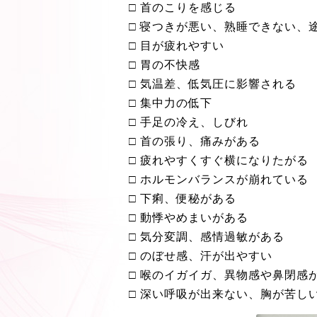
□ 首のこりを感じる
□ 寝つきが悪い、熟睡できない、
□ 目が疲れやすい
□ 胃の不快感
□ 気温差、低気圧に影響される
□ 集中力の低下
□ 手足の冷え、しびれ
□ 首の張り、痛みがある
□ 疲れやすくすぐ横になりたがる
□ ホルモンバランスが崩れている
□ 下痢、便秘がある
□ 動悸やめまいがある
□ 気分変調、感情過敏がある
□ のぼせ感、汗が出やすい
□ 喉のイガイガ、異物感や鼻閉感
□ 深い呼吸が出来ない、胸が苦し