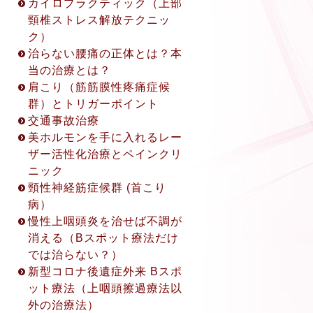
カイロプラクティック（上部
頸椎ストレス解放テクニッ
ク）
治らない腰痛の正体とは？本
当の治療とは？
肩こり（筋筋膜性疼痛症候
群）とトリガーポイント
交通事故治療
美ホルモンを手に入れるレー
2022.8.19
ザー活性化治療とペインクリ
初回限定！「電話相談・オン
ニック
ラインカウンセリング」開設
頸性神経筋症候群 (首こり
について
病）
初回限定！「電話相談・オン
慢性上咽頭炎を治せば不調が
ラインカウンセリング」開設
消える（Bスポット療法だけ
について ◎アクセス方法
では治らない？）
※(①〜③から1つお選び下さ
新型コロナ後遺症外来 Bスポ
い。) ① 電話相談 (30分無
ット療法（上咽頭擦過療法以
料) ② ZOOMカウンセリング
外の治療法）
(45分無料) ③ LINEビデオ通