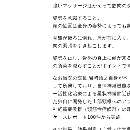
強いマッサージはかえって筋肉の
姿勢を意識すること。
頭の位置は全身の姿勢によっても
骨盤が後ろに倒れ、肩が前に入り
肉の緊張を引き起こします。
姿勢を正し、骨盤の真上に頭が来
の負荷を減らすことがポイントで
なお当院の院長 岩﨑治之自身が
して所属しており、自律神経機能
ー活性化治療による星状神経節近傍
た独自に開発した上部頸椎へのア
神経筋症候群（頸筋性症候群）の
ケースレポート100件から実施
その結果、効果判定（自覚・他覚所