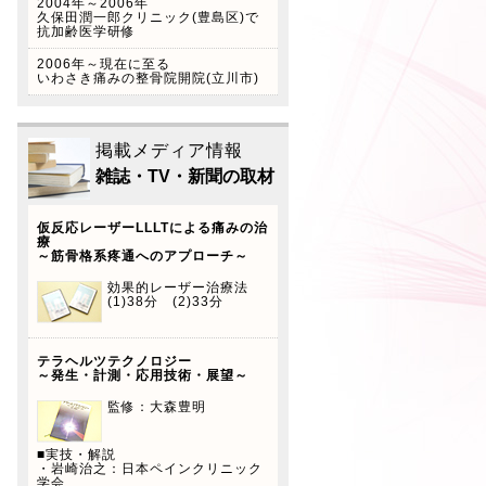
2004年～2006年
に、この度本年4月から自律
久保田潤一郎クリニック(豊島区)で
抗加齢医学研修
神経美容術(フェイステクニ
ック)スタート致します！ ※
2006年～現在に至る
いわさき痛みの整骨院開院(立川市)
当院はペイペイ、LINEペイ
を導入しています！是非この
機会にご利用下さい。
掲載メディア情報
雑誌・TV・新聞の取材
仮反応レーザーLLLTによる痛みの治
療
～筋骨格系疼通へのアプローチ～
効果的レーザー治療法
(1)38分 (2)33分
テラヘルツテクノロジー
～発生・計測・応用技術・展望～
監修：大森豊明
■実技・解説
・岩崎治之：日本ペインクリニック
学会