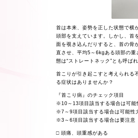
首は本来、姿勢を正した状態で横
頭部を支えています。しかし、首
面を覗き込んだりすると、首の骨
直させ、平均5～6kgある頭部の
態は“ストレートネック”とも呼ば
首こりが引き起こすと考えられる
る症状はありませんか？
『首こり病』のチェック項目
※10～13項目該当する場合は可
※7～9項目該当する場合は可能性
※3～6項目該当する場合は要注意
□ 頭痛、頭重感がある