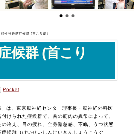
>
頸性神経筋症候群 (首こり病）
症候群 (首こり
Pocket
り病」は、東京脳神経センター理事長・脳神経外科医
名付けられた症候群で、首の筋肉の異常によって、
足の冷え、目の疲れ、全身倦怠感、不眠、うつ状態
筋症候群（けいせいしんけいきんしょうこうぐ