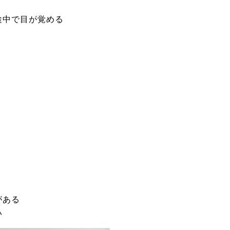
途中で目が覚める
がある
い