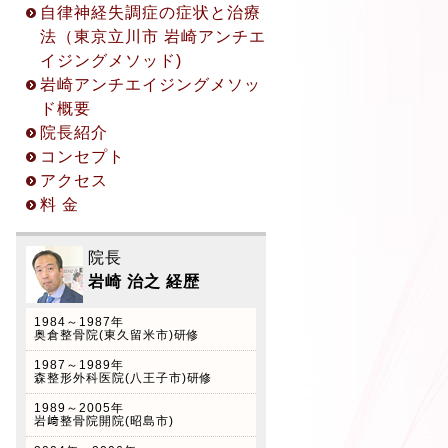
自律神経失調症の症状と治療
話カウンセリング (45分無
法（東京立川市 岩崎アンチエ
料) ◎お申込み方法 ① 立川
イジングメソッド)
院予約受付 042-529-5123
岩崎アンチエイジングメソッ
※受付時間 10:00〜17:00
ド概要
(火曜日を除く平日のみ対
院長紹介
応) ② お問い合わせフォーム
コンセプト
からのご予約
アクセス
料 金
院長
2022.2.7
岩崎 治之 経歴
自律神経美容術(フェイステ
クニック)のご案内
1984～1987年
奥倉整骨院(東久留米市)研修
院長岩崎治之は以前美容外科
トータルビューティーラボ久
1987～1989年
森整形外科医院(八王子市)研修
保田潤一郎クリニック(東池
1989～2005年
袋)カイロプラクティック外
岩﨑整骨院開院(昭島市)
来開設していた経験をもと