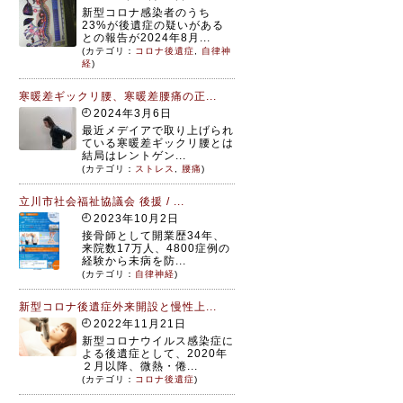
新型コロナ感染者のうち
23%が後遺症の疑いがある
との報告が2024年8月...
(カテゴリ：
コロナ後遺症
,
自律神
経
)
寒暖差ギックリ腰、寒暖差腰痛の正...
2024年3月6日
最近メデイアで取り上げられ
ている寒暖差ギックリ腰とは
結局はレントゲン...
(カテゴリ：
ストレス
,
腰痛
)
立川市社会福祉協議会 後援 / ...
2023年10月2日
接骨師として開業歴34年、
来院数17万人、4800症例の
経験から未病を防...
(カテゴリ：
自律神経
)
新型コロナ後遺症外来開設と慢性上...
2022年11月21日
新型コロナウイルス感染症に
よる後遺症として、2020年
２月以降、微熱・倦...
(カテゴリ：
コロナ後遺症
)