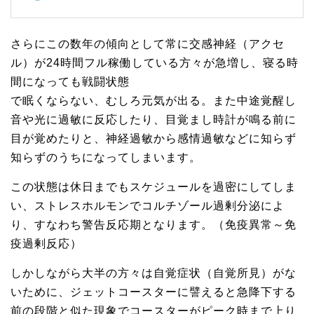
さらにこの数年の傾向として常に交感神経（アクセ
ル）が24時間フル稼働している方々が急増し、寝る時
間になっても戦闘状態
で眠くならない、むしろ元気が出る。また中途覚醒し
音や光に過敏に反応したり、目覚まし時計が鳴る前に
目が覚めたりと、神経過敏から感情過敏などに知らず
知らずのうちになってしまいます。
この状態は休日までもスケジュールを過密にしてしま
い、ストレスホルモンでコルチゾール過剰分泌によ
り、すなわち警告反応期となります。（免疫異常～免
疫過剰反応）
しかしながら大半の方々は自覚症状（自覚所見）がな
いために、ジェットコースターに譬えると急降下する
前の段階と似た現象でコースターがピーク時まで上り