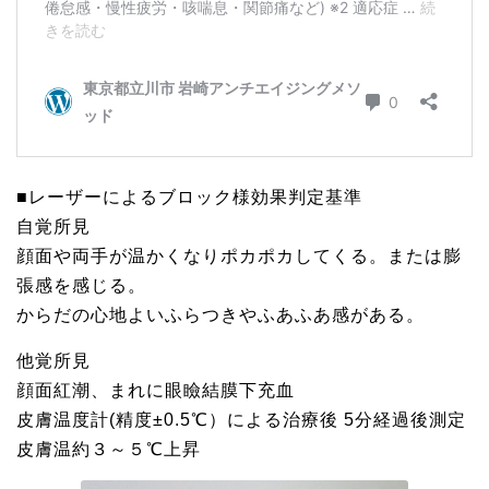
■レーザーによるブロック様効果判定基準
自覚所見
顔面や両手が温かくなりポカポカしてくる。または膨
張感を感じる。
からだの心地よいふらつきやふあふあ感がある。
他覚所見
顔面紅潮、まれに眼瞼結膜下充血
皮膚温度計(精度±0.5℃）による治療後 5分経過後測定
皮膚温約３～５℃上昇