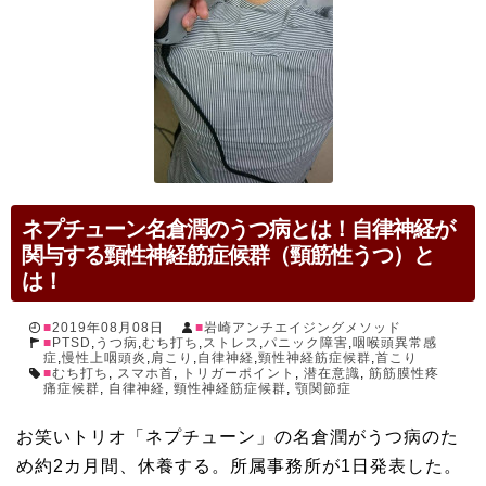
ネプチューン名倉潤のうつ病とは！自律神経が
関与する頸性神経筋症候群（頸筋性うつ）と
は！
2019年08月08日
岩崎アンチエイジングメソッド
PTSD
,
うつ病
,
むち打ち
,
ストレス
,
パニック障害
,
咽喉頭異常感
症
,
慢性上咽頭炎
,
肩こり
,
自律神経
,
頸性神経筋症候群
,
首こり
むち打ち
,
スマホ首
,
トリガーポイント
,
潜在意識
,
筋筋膜性疼
痛症候群
,
自律神経
,
頸性神経筋症候群
,
顎関節症
お笑いトリオ「ネプチューン」の名倉潤がうつ病のた
め約2カ月間、休養する。所属事務所が1日発表した。