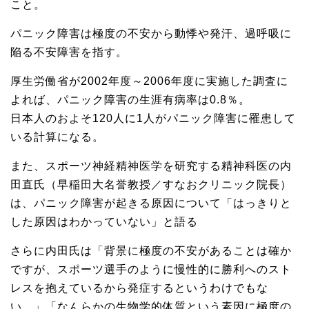
こと。
パニック障害は極度の不安から動悸や発汗、過呼吸に
陥る不安障害を指す。
厚生労働省が2002年度～2006年度に実施した調査に
よれば、パニック障害の生涯有病率は0.8％。
日本人のおよそ120人に1人がパニック障害に罹患して
いる計算になる。
また、スポーツ神経精神医学を研究する精神科医の内
田直氏（早稲田大名誉教授／すなおクリニック院長）
は、パニック障害が起きる原因について「はっきりと
した原因はわかっていない」と語る
さらに内田氏は「背景に極度の不安があることは確か
ですが、スポーツ選手のように慢性的に勝利へのスト
レスを抱えているから発症するというわけでもな
い。」「なんらかの生物学的体質という素因に極度の