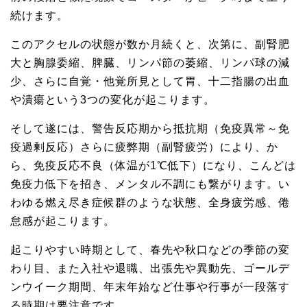
続けます。
このアクセルの状態が数か月続くと、次第に、副腎肥
大と胸腺委縮、脾臓、リンパ節の萎縮、リンパ球の減
少、さらに自覚・他覚所見として胃、十二指腸の出血
や潰瘍という3つの変化が起こります。
そして遂には、警告反応期から抵抗期（免疫異常～免
疫過剰反応）さらに疲弊期（副腎疲労）により、か
ら、免疫反応不良（体温が1℃低下）になり、こんどは
免疫力低下を招き、メンタル不調にも繋がります。い
わゆる燃え尽き症候群のような状態、全身疲労感、倦
怠感が起こります。
起こりやすい時期として、春先や秋口などの季節の変
わり目、また入社や退職、出張先や異動先、ゴールデ
ンウイーク期間、年末年始など仕事や行事が一段落す
る時期は要注意です。