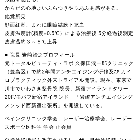
からだの心地よいふらつきやふあふあ感がある。
他覚所見
顔面紅潮、まれに眼瞼結膜下充血
皮膚温度計(精度±0.5℃）による治療後 5分経過後測定
皮膚温約３～５℃上昇
■ 院長 岩﨑治之プロフィール
元トータルビューティ・ラボ 久保田潤一郎クリニック
（豊島区）で約2年間アンチエイジング研修及び カイ
ロプラクティック外来トライアル開設。現在、東京立
川市でいわさき整骨院 院長、新宿アイランドタワー
20F/モバフ新宿アイランド 「岩崎アンチエイジング
メソッド西新宿出張所」を開設している。
ペインクリニック学会、レーザー治療学会、レーザー
スポーツ医科学 学会 正会員