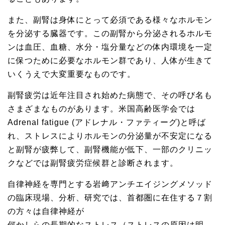
また、副腎は身体にとって必須である様々なホルモン
を分泌する臓器です。この副腎から分泌されるホルモ
ンは血圧、血糖、水分・塩分量などの体内環境を一定
に保つために必要なホルモン群であり、人体が生きて
いくうえで大変重要なものです。
副腎疲労は近年注目され始めた病態で、その呼び名も
さまざまなものがあります。米国高齢医学会では
Adrenal fatigue (アドレナル・ファティーグ)と呼ば
れ、ストレスによりホルモンの分泌量が不安定になる
と副腎が疲弊して、副腎機能が低下、一部のクリニッ
クなどでは副腎疲労症候群と診断されます。
自律神経を専門とする岩﨑アンチエイジングメソッド
の臨床現場、分析、研究では、首都圏に在住する７割
の方々は自律神経が
何かしらの長期的なストレス（ストレスの原因は明