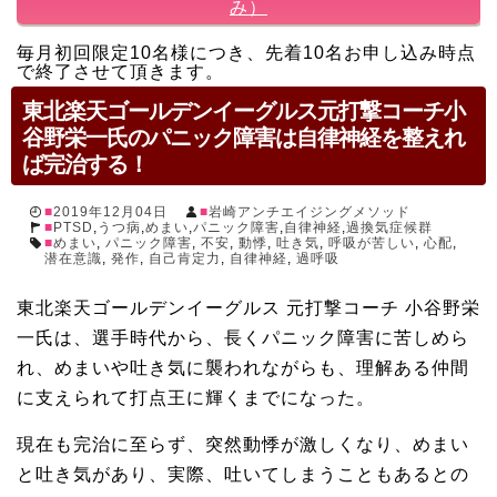
み）
毎月初回限定10名様につき、先着10名お申し込み時点
で終了させて頂きます。
東北楽天ゴールデンイーグルス元打撃コーチ小
谷野栄一氏のパニック障害は自律神経を整えれ
ば完治する！
2019年12月04日
岩崎アンチエイジングメソッド
PTSD
,
うつ病
,
めまい
,
パニック障害
,
自律神経
,
過換気症候群
めまい
,
パニック障害
,
不安
,
動悸
,
吐き気
,
呼吸が苦しい
,
心配
,
潜在意識
,
発作
,
自己肯定力
,
自律神経
,
過呼吸
東北楽天ゴールデンイーグルス 元打撃コーチ 小谷野栄
一氏は、選手時代から、長くパニック障害に苦しめら
れ、めまいや吐き気に襲われながらも、理解ある仲間
に支えられて打点王に輝くまでになった。
現在も完治に至らず、突然動悸が激しくなり、めまい
と吐き気があり、実際、吐いてしまうこともあるとの