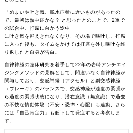
「めまいや吐き気、脱水症状に近いものがあったの
で、最初は熱中症かな？ と思ったとのことで、2軍で
の試合中、打席に向かう途中
に吐き気を抑えきれなくなり、その場で嘔吐し、打席
に入った後も、タイムをかけては打席を外し嘔吐を繰
り返したと自身が告白。
自律神経の臨床研究を着手して22年の岩崎アンチエイ
ジングメソッドの見解として、間違いなく自律神経が
関与しており、交感神経（アクセル）と副交感神経
（ブレーキ）のバランスで、交感神経が適度の緊張か
ら過度の緊張状態になり、潜在意識（無意識）で過去
の不快な情動体験（不安・恐怖・心配）も連動、さら
には「自己肯定力」も低下して発症すると考察しま
す。