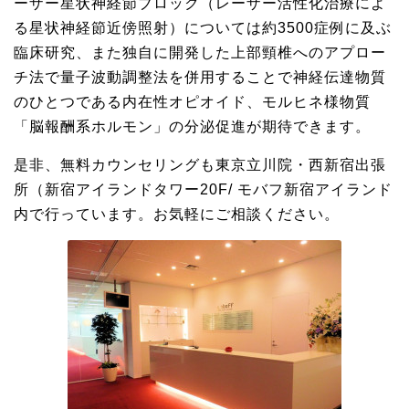
ーザー星状神経節ブロック（レーザー活性化治療によ
る星状神経節近傍照射）については約3500症例に及ぶ
臨床研究、また独自に開発した上部頸椎へのアプロー
チ法で量子波動調整法を併用することで神経伝達物質
のひとつである内在性オピオイド、モルヒネ様物質
「脳報酬系ホルモン」の分泌促進が期待できます。
是非、無料カウンセリングも東京立川院・西新宿出張
所（新宿アイランドタワー20F/ モバフ新宿アイランド
内で行っています。お気軽にご相談ください。