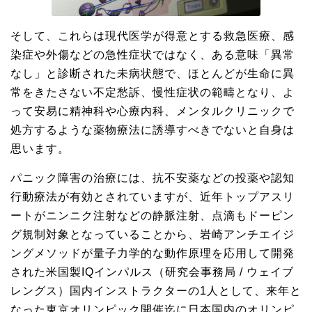
そして、これらは現代医学が得意とする救急医療、感
染症や外傷などの急性症状ではなく、ある意味「異常
なし」と診断された未病状態で、ほとんどが生命に異
常をきたさない不定愁訴、慢性症状の範疇となり、よ
って安易に精神科や心療内科、メンタルクリニックで
処方するような薬物療法に誘導すべきでないと自身は
思います。
パニック障害の治療には、抗不安薬などの投薬や認知
行動療法が有効とされていますが、近年トップアスリ
ートがニンニク注射などの静脈注射、点滴もドーピン
グ規制対象となっていることから、岩崎アンチエイジ
ングメソッドが量子力学的な動作原理を応用して開発
された米国製IQインパルス（研究会事務局 / ウェイブ
レングス）国内インストラクターの1人として、来年と
なった東京オリンピック開催迄に日本国内のオリンピ