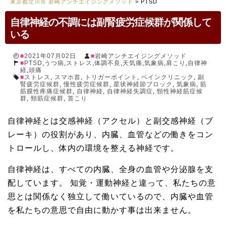
東京都立川市 岩崎アンチエイジングメソッド
>
PTSD
自律神経の不調には副腎疲労症候群が関係して
いる
2021年07月02日
岩崎アンチエイジングメソッド
PTSD
,
うつ病
,
ストレス
,
体調不良
,
天気痛
,
気象病
,
肩こり
,
自律神
経
,
頭痛
ストレス
,
スマホ首
,
トリガーポイント
,
ペインクリニック
,
副
腎疲労症候群
,
慢性疲労症候群
,
星状神経節ブロック
,
気象病
,
筋
筋膜性疼痛症候群
,
自律神経
,
自律神経失調症
,
頸性神経筋症候
群
,
頸筋症候群
,
首こり
自律神経とは交感神経（アクセル）と副交感神経（ブ
レーキ）の役割があり、内臓、血管などの働きをコン
トロールし、体内の環境を整える神経です。
自律神経は、すべての内臓、全身の血管や分泌腺を支
配しています。 知覚・運動神経と違って、私たちの意
思とは関係なく独立して働いているので、内臓や血管
を私たちの意思で自由に動かす事は出来ません。