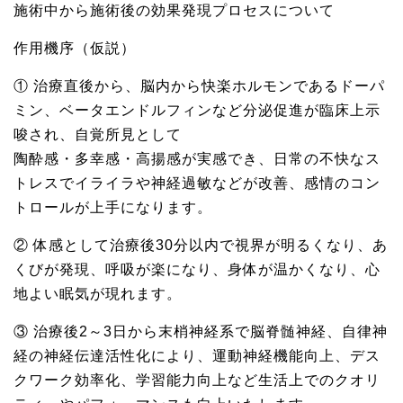
施術中から施術後の効果発現プロセスについて
作用機序（仮説）
① 治療直後から、脳内から快楽ホルモンであるドーパ
ミン、ベータエンドルフィンなど分泌促進が臨床上示
唆され、自覚所見として
陶酔感・多幸感・高揚感が実感でき、日常の不快なス
トレスでイライラや神経過敏などが改善、感情のコン
トロールが上手になります。
② 体感として治療後30分以内で視界が明るくなり、あ
くびが発現、呼吸が楽になり、身体が温かくなり、心
地よい眠気が現れます。
③ 治療後2～3日から末梢神経系で脳脊髄神経、自律神
経の神経伝達活性化により、運動神経機能向上、デス
クワーク効率化、学習能力向上など生活上でのクオリ