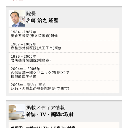
院長
岩崎 治之 経歴
1984～1987年
2022.2.7
奥倉整骨院(東久留米市)研修
自律神経美容術(フェイステクニック)のご案内
1987～1989年
森整形外科医院(八王子市)研修
院長岩崎治之は以前美容外科トータルビューティ
ーラボ久保田潤一郎クリニック(東池袋)カイロプ
1989～2005年
岩﨑整骨院開院(昭島市)
ラクティック外来開設していた経験をもとに、こ
2004年～2006年
の度本年4月から自律神経美容術(フェイステクニ
久保田潤一郎クリニック(豊島区)で
ック)スタート致します！ ※当院はペイペイ、
抗加齢医学研修
LINEペイを導入しています！是非この機会にご利
2006年～現在に至る
いわさき痛みの整骨院開院(立川市)
用下さい。
掲載メディア情報
雑誌・TV・新聞の取材