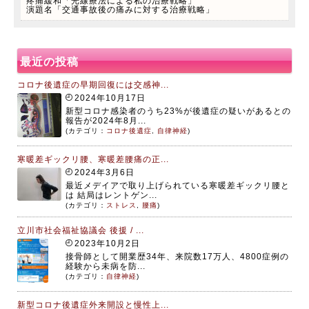
疼痛緩和「光線療法による私の治療戦略」
演題名「交通事故後の痛みに対する治療戦略」
最近の投稿
コロナ後遺症の早期回復には交感神...
2024年10月17日
新型コロナ感染者のうち23%が後遺症の疑いがあるとの
報告が2024年8月...
(カテゴリ：
コロナ後遺症
,
自律神経
)
寒暖差ギックリ腰、寒暖差腰痛の正...
2024年3月6日
最近メデイアで取り上げられている寒暖差ギックリ腰と
は 結局はレントゲン...
(カテゴリ：
ストレス
,
腰痛
)
立川市社会福祉協議会 後援 / ...
2023年10月2日
接骨師として開業歴34年、来院数17万人、4800症例の
経験から未病を防...
(カテゴリ：
自律神経
)
新型コロナ後遺症外来開設と慢性上...