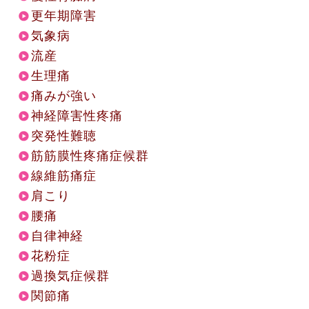
更年期障害
気象病
流産
生理痛
痛みが強い
神経障害性疼痛
突発性難聴
筋筋膜性疼痛症候群
線維筋痛症
肩こり
腰痛
自律神経
花粉症
過換気症候群
関節痛