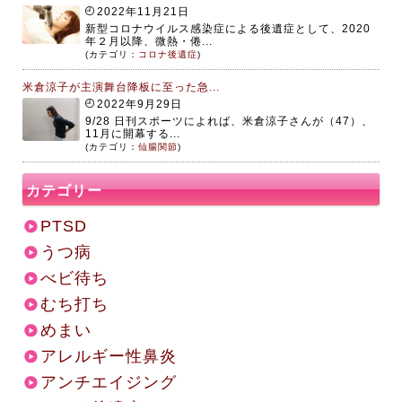
2022年11月21日
新型コロナウイルス感染症による後遺症として、2020
年２月以降、微熱・倦...
(カテゴリ：
コロナ後遺症
)
米倉涼子が主演舞台降板に至った急...
2022年9月29日
9/28 日刊スポーツによれば、米倉涼子さんが（47）、
11月に開幕する...
(カテゴリ：
仙腸関節
)
カテゴリー
PTSD
うつ病
べビ待ち
むち打ち
めまい
アレルギー性鼻炎
アンチエイジング