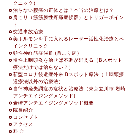
クニック）
治らない腰痛の正体とは？本当の治療とは？
肩こり（筋筋膜性疼痛症候群）とトリガーポイン
ト
交通事故治療
美ホルモンを手に入れるレーザー活性化治療とペ
インクリニック
頸性神経筋症候群 (首こり病）
2022.8.19
慢性上咽頭炎を治せば不調が消える（Bスポット
初回限定！「電話相談・オンラインカウンセリン
療法だけでは治らない？）
グ」開設について
新型コロナ後遺症外来 Bスポット療法（上咽頭擦
初回限定！「電話相談・オンラインカウンセリン
過療法以外の治療法）
グ」開設について ◎アクセス方法 ※(①〜③から1
自律神経失調症の症状と治療法（東京立川市 岩崎
つお選び下さい。) ① 電話相談 (30分無料) ②
アンチエイジングメソッド)
ZOOMカウンセリング (45分無料) ③ LINEビデオ
岩崎アンチエイジングメソッド概要
通話カウンセリング (45分無料) ◎お申込み方法
院長紹介
① 立川院予約受付 042-529-5123 ※受付時間
コンセプト
10:00〜17:00 (火曜日を除く平日のみ対応) ②
アクセス
お問い合わせフォームからのご予約
料 金