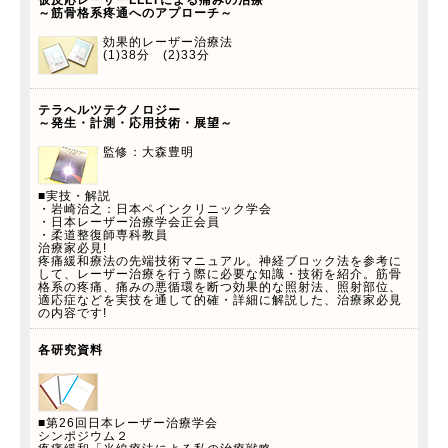
仮反応レーザーLLLTによる痛みの治療
～筋骨格系疼通へのアプローチ～
効果的レーザー治療法
(1)38分 (2)33分
テラヘルツテクノロジー
～発生・計測・応用技術・展望～
監修：大森豊明
■実技・解説
・岩崎治之：日本ペインクリニック学会
・日本レーザー治療学会正会員
・柔道整復師専科教員
治療家必見!
疼痛緩和療法の先端技術マニュアル。神経ブロック法を参考に
して、レーザー治療を行う際に必要な知識・技術を紹介。筋骨
格系の疼痛、痛みの悪循環を断つ効果的な照射法、照射部位、
適応症などを実技を通して的確・詳細に解説した、治療家必見
の内容です!
各研究資料
■第26回日本レーザー治療学会
シンポジウム２