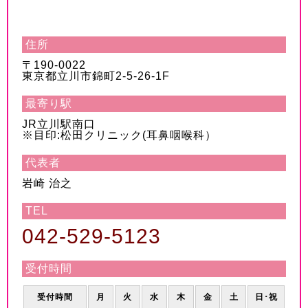
住所
〒190-0022
東京都立川市錦町2-5-26-1F
最寄り駅
JR立川駅南口
※目印:松田クリニック(耳鼻咽喉科）
代表者
岩崎 治之
TEL
042-529-5123
受付時間
受付時間
月
火
水
木
金
土
日･祝