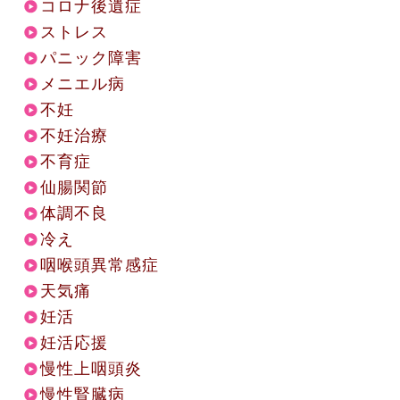
コロナ後遺症
ストレス
パニック障害
メニエル病
不妊
不妊治療
不育症
仙腸関節
体調不良
冷え
咽喉頭異常感症
天気痛
妊活
妊活応援
慢性上咽頭炎
慢性腎臓病