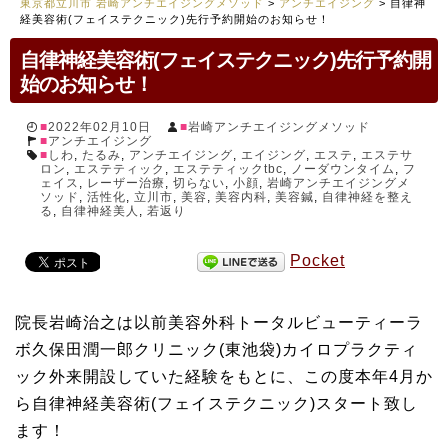
東京都立川市 岩崎アンチエイジングメソッド
>
アンチエイジング
>
自律神
経美容術(フェイステクニック)先行予約開始のお知らせ！
自律神経美容術(フェイステクニック)先行予約開
始のお知らせ！
2022年02月10日
岩崎アンチエイジングメソッド
アンチエイジング
しわ
,
たるみ
,
アンチエイジング
,
エイジング
,
エステ
,
エステサ
ロン
,
エステティック
,
エステティックtbc
,
ノーダウンタイム
,
フ
ェイス
,
レーザー治療
,
切らない
,
小顔
,
岩崎アンチエイジングメ
ソッド
,
活性化
,
立川市
,
美容
,
美容内科
,
美容鍼
,
自律神経を整え
る
,
自律神経美人
,
若返り
Pocket
院長岩崎治之は以前美容外科トータルビューティーラ
ボ久保田潤一郎クリニック(東池袋)カイロプラクティ
ック外来開設していた経験をもとに、この度本年4月か
ら自律神経美容術(フェイステクニック)スタート致し
ます！