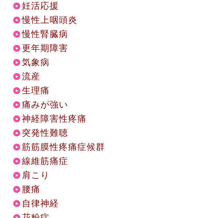
妊活応援
慢性上咽頭炎
慢性腎臓病
更年期障害
気象病
流産
生理痛
痛みが強い
神経障害性疼痛
突発性難聴
筋筋膜性疼痛症候群
線維筋痛症
肩こり
腰痛
自律神経
花粉症