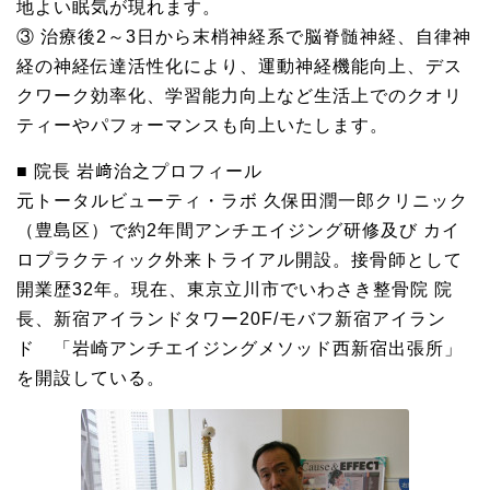
地よい眠気が現れます。
③ 治療後2～3日から末梢神経系で脳脊髄神経、自律神
経の神経伝達活性化により、運動神経機能向上、デス
クワーク効率化、学習能力向上など生活上でのクオリ
ティーやパフォーマンスも向上いたします。
■ 院長 岩﨑治之プロフィール
元トータルビューティ・ラボ 久保田潤一郎クリニック
（豊島区）で約2年間アンチエイジング研修及び カイ
ロプラクティック外来トライアル開設。接骨師として
開業歴32年。現在、東京立川市でいわさき整骨院 院
長、新宿アイランドタワー20F/モバフ新宿アイラン
ド 「岩崎アンチエイジングメソッド西新宿出張所」
を開設している。