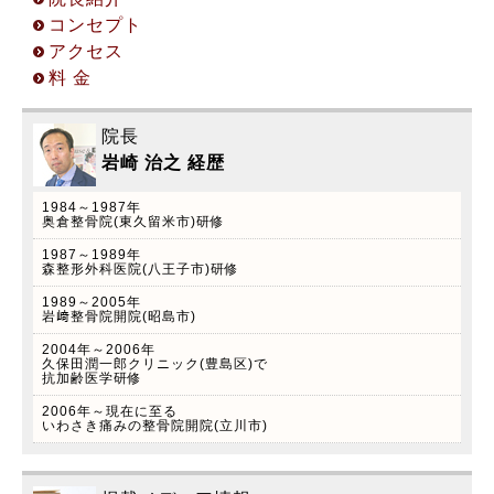
① 立川院予約受付 042-529-5123 ※受付時間
コンセプト
10:00〜17:00 (火曜日を除く平日のみ対応) ②
アクセス
お問い合わせフォームからのご予約
料 金
院長
岩崎 治之 経歴
1984～1987年
2022.2.7
奥倉整骨院(東久留米市)研修
自律神経美容術(フェイステクニック)のご案内
1987～1989年
森整形外科医院(八王子市)研修
院長岩崎治之は以前美容外科トータルビューティ
ーラボ久保田潤一郎クリニック(東池袋)カイロプ
1989～2005年
岩﨑整骨院開院(昭島市)
ラクティック外来開設していた経験をもとに、こ
2004年～2006年
の度本年4月から自律神経美容術(フェイステクニ
久保田潤一郎クリニック(豊島区)で
ック)スタート致します！ ※当院はペイペイ、
抗加齢医学研修
LINEペイを導入しています！是非この機会にご利
2006年～現在に至る
いわさき痛みの整骨院開院(立川市)
用下さい。