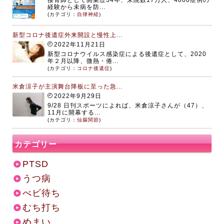
経験から未病を防...
(カテゴリ：
自律神経
)
新型コロナ後遺症外来開設と慢性上...
2022年11月21日
新型コロナウイルス感染症による後遺症として、2020
年２月以降、微熱・倦...
(カテゴリ：
コロナ後遺症
)
米倉涼子が主演舞台降板に至った急...
2022年9月29日
9/28 日刊スポーツによれば、米倉涼子さんが（47）、
11月に開幕する...
(カテゴリ：
仙腸関節
)
カテゴリー
PTSD
うつ病
べビ待ち
むち打ち
めまい