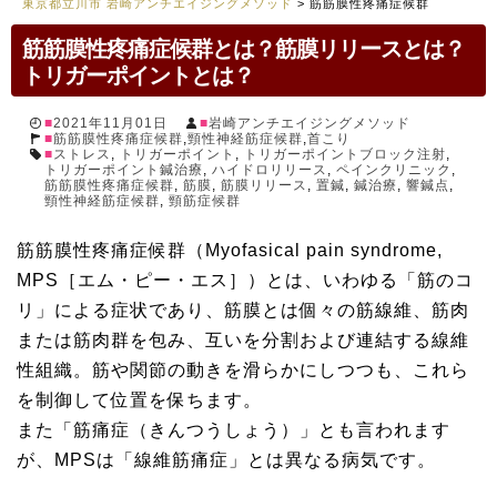
東京都立川市 岩崎アンチエイジングメソッド
>
筋筋膜性疼痛症候群
筋筋膜性疼痛症候群とは？筋膜リリースとは？
トリガーポイントとは？
2021年11月01日
岩崎アンチエイジングメソッド
筋筋膜性疼痛症候群
,
頸性神経筋症候群
,
首こり
ストレス
,
トリガーポイント
,
トリガーポイントブロック注射
,
トリガーポイント鍼治療
,
ハイドロリリース
,
ペインクリニック
,
筋筋膜性疼痛症候群
,
筋膜
,
筋膜リリース
,
置鍼
,
鍼治療
,
響鍼点
,
頸性神経筋症候群
,
頸筋症候群
筋筋膜性疼痛症候群（Myofasical pain syndrome,
MPS［エム・ピー・エス］）とは、いわゆる「筋のコ
リ」による症状であり、筋膜とは個々の筋線維、筋肉
または筋肉群を包み、互いを分割および連結する線維
性組織。筋や関節の動きを滑らかにしつつも、これら
を制御して位置を保ちます。
また「筋痛症（きんつうしょう）」とも言われます
が、MPSは「線維筋痛症」とは異なる病気です。