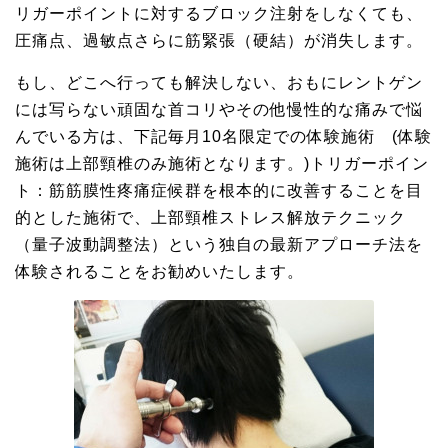
リガーポイントに対するブロック注射をしなくても、
圧痛点、過敏点さらに筋緊張（硬結）が消失します。
もし、どこへ行っても解決しない、おもにレントゲン
には写らない頑固な首コリやその他慢性的な痛みで悩
んでいる方は、下記毎月10名限定での体験施術 (体験
施術は上部頸椎のみ施術となります。)トリガーポイン
ト：筋筋膜性疼痛症候群を根本的に改善することを目
的とした施術で、上部頸椎ストレス解放テクニック
（量子波動調整法）という独自の最新アプローチ法を
体験されることをお勧めいたします。