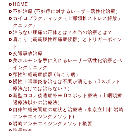
HOME
不妊治療 (不妊症に対するレーザー活性化治療）
カイロプラクティック（上部頸椎ストレス解放テ
クニック）
治らない腰痛の正体とは？本当の治療とは？
肩こり（筋筋膜性疼痛症候群）とトリガーポイン
ト
交通事故治療
美ホルモンを手に入れるレーザー活性化治療とペ
インクリニック
頸性神経筋症候群 (首こり病）
2022.8.19
慢性上咽頭炎を治せば不調が消える（Bスポット
初回限定！「電話相談・オンラインカウンセリン
療法だけでは治らない？）
グ」開設について
新型コロナ後遺症外来 Bスポット療法（上咽頭擦
初回限定！「電話相談・オンラインカウンセリン
過療法以外の治療法）
グ」開設について ◎アクセス方法 ※(①〜③から1
自律神経失調症の症状と治療法（東京立川市 岩崎
つお選び下さい。) ① 電話相談 (30分無料) ②
アンチエイジングメソッド)
ZOOMカウンセリング (45分無料) ③ LINEビデオ
岩崎アンチエイジングメソッド概要
通話カウンセリング (45分無料) ◎お申込み方法
院長紹介