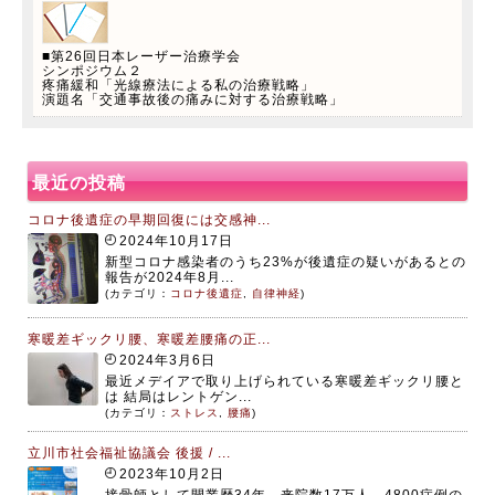
■第26回日本レーザー治療学会
シンポジウム２
疼痛緩和「光線療法による私の治療戦略」
演題名「交通事故後の痛みに対する治療戦略」
最近の投稿
コロナ後遺症の早期回復には交感神...
2024年10月17日
新型コロナ感染者のうち23%が後遺症の疑いがあるとの
報告が2024年8月...
(カテゴリ：
コロナ後遺症
,
自律神経
)
寒暖差ギックリ腰、寒暖差腰痛の正...
2024年3月6日
最近メデイアで取り上げられている寒暖差ギックリ腰と
は 結局はレントゲン...
(カテゴリ：
ストレス
,
腰痛
)
立川市社会福祉協議会 後援 / ...
2023年10月2日
接骨師として開業歴34年、来院数17万人、4800症例の