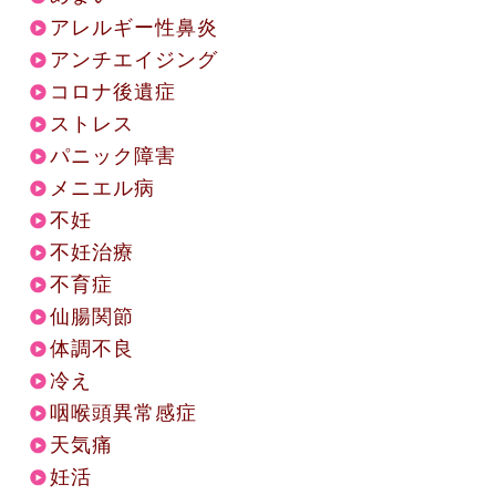
アレルギー性鼻炎
アンチエイジング
コロナ後遺症
ストレス
パニック障害
メニエル病
不妊
不妊治療
不育症
仙腸関節
体調不良
冷え
咽喉頭異常感症
天気痛
妊活