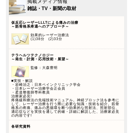
掲載メディア情報
雑誌・TV・新聞の取材
仮反応レーザーLLLTによる痛みの治療
～筋骨格系疼通へのアプローチ～
効果的レーザー治療法
(1)38分 (2)33分
テラヘルツテクノロジー
～発生・計測・応用技術・展望～
監修：大森豊明
■実技・解説
・岩崎治之：日本ペインクリニック学会
・日本レーザー治療学会正会員
・柔道整復師専科教員
治療家必見!
疼痛緩和療法の先端技術マニュアル。神経ブロック法を参考に
して、レーザー治療を行う際に必要な知識・技術を紹介。筋骨
格系の疼痛、痛みの悪循環を断つ効果的な照射法、照射部位、
適応症などを実技を通して的確・詳細に解説した、治療家必見
の内容です!
各研究資料