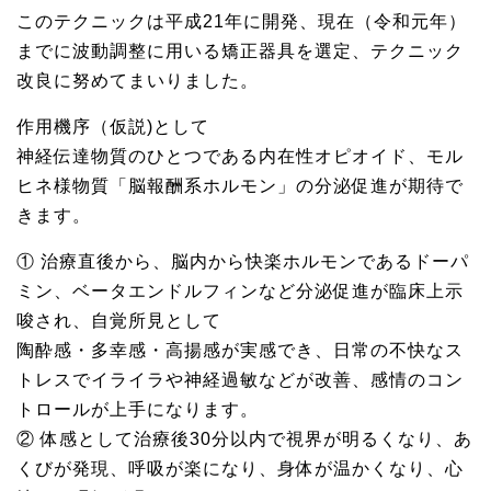
このテクニックは平成21年に開発、現在（令和元年）
までに波動調整に用いる矯正器具を選定、テクニック
改良に努めてまいりました。
作用機序（仮説)として
神経伝達物質のひとつである内在性オピオイド、モル
ヒネ様物質「脳報酬系ホルモン」の分泌促進が期待で
きます。
① 治療直後から、脳内から快楽ホルモンであるドーパ
ミン、ベータエンドルフィンなど分泌促進が臨床上示
唆され、自覚所見として
陶酔感・多幸感・高揚感が実感でき、日常の不快なス
トレスでイライラや神経過敏などが改善、感情のコン
トロールが上手になります。
② 体感として治療後30分以内で視界が明るくなり、あ
くびが発現、呼吸が楽になり、身体が温かくなり、心