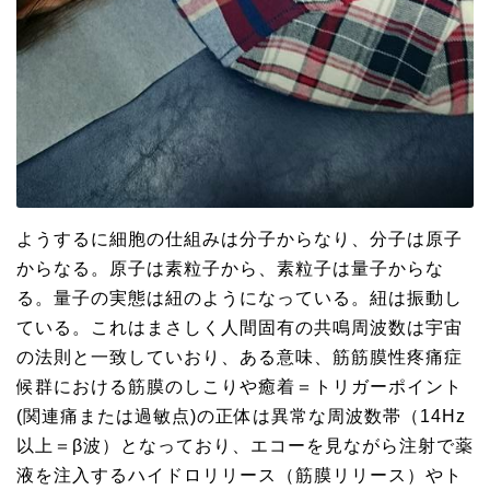
ようするに細胞の仕組みは分子からなり、分子は原子
からなる。原子は素粒子から、素粒子は量子からな
る。量子の実態は紐のようになっている。紐は振動し
ている。これはまさしく人間固有の共鳴周波数は宇宙
の法則と一致していおり、ある意味、筋筋膜性疼痛症
候群における筋膜のしこりや癒着＝トリガーポイント
(関連痛または過敏点)の正体は異常な周波数帯（14Hz
以上＝β波）となっており、エコーを見ながら注射で薬
液を注入するハイドロリリース（筋膜リリース）やト