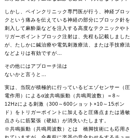
しかし、ペインクリニック専門医が行う、神経ブロッ
クという痛みを伝えている神経の部分にブロック針を
刺入して麻酔薬などを注入する高度なテクニックやト
リガーポイントブロック注射は、先程も記載しました
が、たしかに鍼治療や電気刺激療法、または手技療法
などよりは有効ですが…
その他にはアプローチ法は
ないかと言うと…
実は、当院が積極的に行っているピエゾセンサー（圧
電作用）によるα波共鳴振動（共鳴周波数）＝8～
12Hzによる刺激（300～600ショット×10～15ポン
ド）をトリガーポイントに加えると圧痛点または過敏
点さらに筋緊張（硬結）が消失いたします。
※共鳴振動（共鳴周波数）とは 橋脚技術にも応用さ
れていますが、合奏前に楽器の音合わせをするチュー