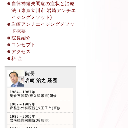
自律神経失調症の症状と治療
話カウンセリング (45分無
法（東京立川市 岩崎アンチエ
料) ◎お申込み方法 ① 立川
イジングメソッド)
院予約受付 042-529-5123
岩崎アンチエイジングメソッ
※受付時間 10:00〜17:00
ド概要
(火曜日を除く平日のみ対
院長紹介
応) ② お問い合わせフォーム
コンセプト
からのご予約
アクセス
料 金
院長
2022.2.7
岩崎 治之 経歴
自律神経美容術(フェイステ
クニック)のご案内
1984～1987年
奥倉整骨院(東久留米市)研修
院長岩崎治之は以前美容外科
トータルビューティーラボ久
1987～1989年
森整形外科医院(八王子市)研修
保田潤一郎クリニック(東池
1989～2005年
袋)カイロプラクティック外
岩﨑整骨院開院(昭島市)
来開設していた経験をもと