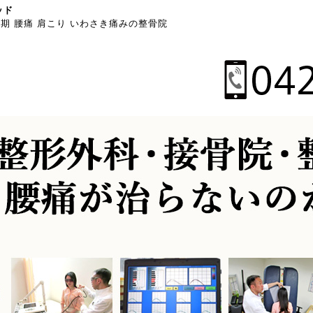
ッド
期 腰痛 肩こり いわさき痛みの整骨院