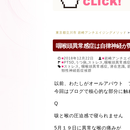
東京都立川市 岩崎アンチエイジングメソッド
咽喉頭異常感症は自律神経が
2018年12月22日
岩崎アンチエ
PTSD
,
うつ病
,
ストレス
,
咽喉頭異常感
ストレス
,
咽喉頭異常感症
,
潜在意識
,
頸性神経筋症候群
以前、わたしがオールアバウト 
今回はブログで核心的な部分に触
Q
咳と喉の圧迫感で寝られません
5月１９日に異常な喉の痛みが