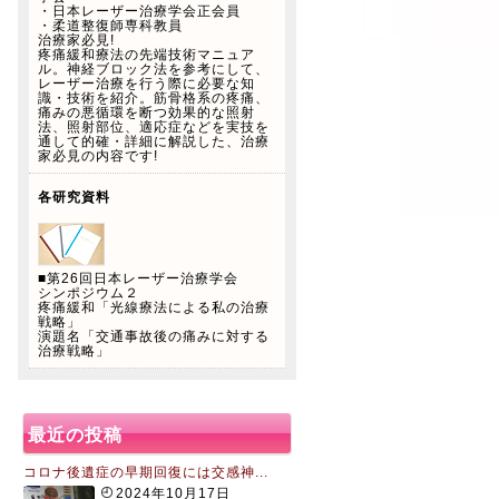
・日本レーザー治療学会正会員
・柔道整復師専科教員
治療家必見!
疼痛緩和療法の先端技術マニュア
ル。神経ブロック法を参考にして、
レーザー治療を行う際に必要な知
識・技術を紹介。筋骨格系の疼痛、
痛みの悪循環を断つ効果的な照射
法、照射部位、適応症などを実技を
通して的確・詳細に解説した、治療
家必見の内容です!
各研究資料
■第26回日本レーザー治療学会
シンポジウム２
疼痛緩和「光線療法による私の治療
戦略」
演題名「交通事故後の痛みに対する
治療戦略」
最近の投稿
コロナ後遺症の早期回復には交感神...
2024年10月17日