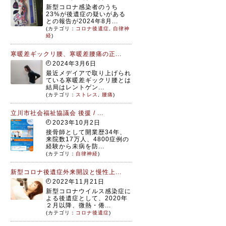
新型コロナ感染者のうち
23%が後遺症の疑いがある
との報告が2024年8月...
(カテゴリ：
コロナ後遺症
,
自律神
経
)
寒暖差ギックリ腰、寒暖差腰痛の正...
2024年3月6日
最近メデイアで取り上げられ
ている寒暖差ギックリ腰とは
結局はレントゲン...
(カテゴリ：
ストレス
,
腰痛
)
立川市社会福祉協議会 後援 / ...
2023年10月2日
接骨師として開業歴34年、
来院数17万人、4800症例の
経験から未病を防...
(カテゴリ：
自律神経
)
新型コロナ後遺症外来開設と慢性上...
2022年11月21日
新型コロナウイルス感染症に
よる後遺症として、2020年
２月以降、微熱・倦...
(カテゴリ：
コロナ後遺症
)