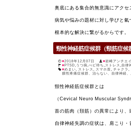
奥底にある集合的無意識にアクセ
病気や悩みの題材に対し学びと氣
根本的な解決に繋がるからです。
頸性神経筋症候群（頸筋症候
2018年12月07日
岩崎アンチエ
PTSD
,
うつ病
,
べビ待ち
,
ストレス
,
自律
めまい
,
ストレス
,
スマホ首
,
チャクラ
,
膜性疼痛症候群、治らない、自律神経、
頸性神経筋症候群とは
（Cevical Neuro Muscul
首の筋肉（頚筋）の異常により、
自律神経失調の症状は、肩こり・