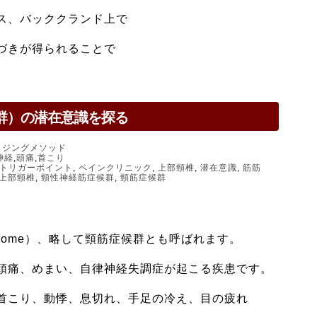
ス、バッククランド上で
づきが得られることで
群）の潜在意識を探る
イジングメソッド
神経
,
頭痛
,
首こり
トリガーポイント
,
ペインクリニック
,
上部頸椎
,
潜在意識
,
筋筋
上部頸椎
,
頸性神経筋症候群
,
頸筋症候群
ar Syndrome）、略して頸筋症候群とも呼ばれます。
頭痛、めまい、自律神経失調症が起こる疾患です。
首こり、動悸、息切れ、手足の冷え、目の疲れ