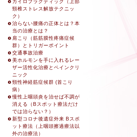
カイロプラクティック（上部
頸椎ストレス解放テクニッ
ク）
治らない腰痛の正体とは？本
当の治療とは？
肩こり（筋筋膜性疼痛症候
群）とトリガーポイント
交通事故治療
美ホルモンを手に入れるレー
2022.8.19
ザー活性化治療とペインクリ
初回限定！「電話相談・オン
ニック
ラインカウンセリング」開設
頸性神経筋症候群 (首こり
について
病）
初回限定！「電話相談・オン
慢性上咽頭炎を治せば不調が
ラインカウンセリング」開設
消える（Bスポット療法だけ
について ◎アクセス方法
では治らない？）
※(①〜③から1つお選び下さ
新型コロナ後遺症外来 Bスポ
い。) ① 電話相談 (30分無
ット療法（上咽頭擦過療法以
料) ② ZOOMカウンセリング
外の治療法）
(45分無料) ③ LINEビデオ通