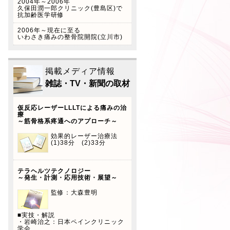
2004年～2006年
に、この度本年4月から自律
久保田潤一郎クリニック(豊島区)で
抗加齢医学研修
神経美容術(フェイステクニ
ック)スタート致します！ ※
2006年～現在に至る
いわさき痛みの整骨院開院(立川市)
当院はペイペイ、LINEペイ
を導入しています！是非この
機会にご利用下さい。
掲載メディア情報
雑誌・TV・新聞の取材
仮反応レーザーLLLTによる痛みの治
療
～筋骨格系疼通へのアプローチ～
効果的レーザー治療法
(1)38分 (2)33分
テラヘルツテクノロジー
～発生・計測・応用技術・展望～
監修：大森豊明
■実技・解説
・岩崎治之：日本ペインクリニック
学会