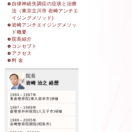
自律神経失調症の症状と治療
話カウンセリング (45分無
法（東京立川市 岩崎アンチエ
料) ◎お申込み方法 ① 立川
イジングメソッド)
院予約受付 042-529-5123
岩崎アンチエイジングメソッ
※受付時間 10:00〜17:00
ド概要
(火曜日を除く平日のみ対
院長紹介
応) ② お問い合わせフォーム
コンセプト
からのご予約
アクセス
料 金
院長
2022.2.7
岩崎 治之 経歴
自律神経美容術(フェイステ
クニック)のご案内
1984～1987年
奥倉整骨院(東久留米市)研修
院長岩崎治之は以前美容外科
トータルビューティーラボ久
1987～1989年
森整形外科医院(八王子市)研修
保田潤一郎クリニック(東池
1989～2005年
袋)カイロプラクティック外
岩﨑整骨院開院(昭島市)
来開設していた経験をもと