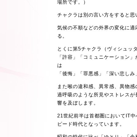
場所です。）
チャクラは別の言い方をすると思
気候の不順などの外界の変化に適
る。
とくに第5チャクラ（ヴィシュッ
「許容」「コミュニケーション」が
は
「後悔」「罪悪感」「深い悲しみ
また喉の違和感、異常感、異物感
過呼吸のような所見やストレスが
響を及ぼします。
21世紀前半は首都圏においてIT
ピード時代となっています。
昭和の時代に比べ「ゆとり」「余