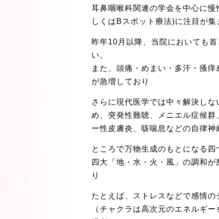
耳鼻咽喉科関連の学会を中心に慢性
しくはBスポット療法)に注目が
昨年10月以降、当院においても
い。
また、頭痛・めまい・多汗・搔痒
が急増しており
さらに現代医学では中々解決しな
め、突発性難聴、メニエル症候群
ー性皮膚炎、咳喘息などの自律神
ところで万物生成のもとになる四
四大「地・水・火・風」の調和が
り
たとえば、ストレスなどで感情の
（チャクラは高次元のエネルギー