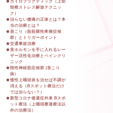
カイロプラクティック（上部
頸椎ストレス解放テクニッ
ク）
治らない腰痛の正体とは？本
当の治療とは？
肩こり（筋筋膜性疼痛症候
群）とトリガーポイント
交通事故治療
美ホルモンを手に入れるレー
2022.8.19
ザー活性化治療とペインクリ
初回限定！「電話相談・オン
ニック
ラインカウンセリング」開設
頸性神経筋症候群 (首こり
について
病）
初回限定！「電話相談・オン
慢性上咽頭炎を治せば不調が
ラインカウンセリング」開設
消える（Bスポット療法だけ
について ◎アクセス方法
では治らない？）
※(①〜③から1つお選び下さ
新型コロナ後遺症外来 Bスポ
い。) ① 電話相談 (30分無
ット療法（上咽頭擦過療法以
料) ② ZOOMカウンセリング
外の治療法）
(45分無料) ③ LINEビデオ通