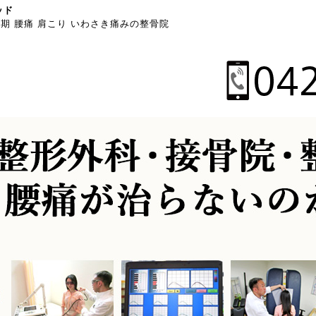
ッド
期 腰痛 肩こり いわさき痛みの整骨院