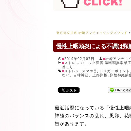
東京都立川市 岩崎アンチエイジングメソッド
慢性上咽頭炎による不調は頸
2019年02月07日
岩崎アンチエ
ストレス
,
パニック障害
,
咽喉頭異常感
首こり
ストレス
,
スマホ首
,
トリガーポイント
ない、自律神経、上部頸椎
,
頸性神経筋
最近話題になっている「慢性上咽
神経のバランスの乱れ、風邪、花
告があります。