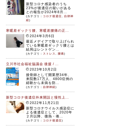
新型コロナ感染者のうち
23%が後遺症の疑いがある
との報告が2024年8月...
(カテゴリ：
コロナ後遺症
,
自律神
経
)
寒暖差ギックリ腰、寒暖差腰痛の正...
2024年3月6日
最近メデイアで取り上げられ
ている寒暖差ギックリ腰とは
結局はレントゲン...
(カテゴリ：
ストレス
,
腰痛
)
立川市社会福祉協議会 後援 / ...
2023年10月2日
接骨師として開業歴34年、
来院数17万人、4800症例の
経験から未病を防...
(カテゴリ：
自律神経
)
新型コロナ後遺症外来開設と慢性上...
2022年11月21日
新型コロナウイルス感染症に
よる後遺症として、2020年
２月以降、微熱・倦...
(カテゴリ：
コロナ後遺症
)