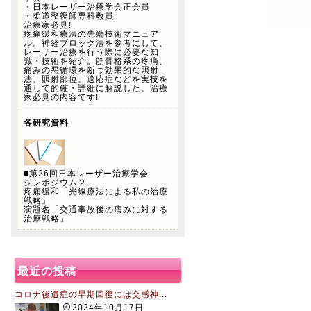
・日本レーザー治療学会正会員
・柔道整復師専科教員
治療家必見!
疼痛緩和療法の先端技術マニュア
ル。神経ブロック法を参考にして、
レーザー治療を行う際に必要な知
識・技術を紹介。筋骨格系の疼痛、
痛みの悪循環を断つ効果的な照射
法、照射部位、適応症などを実技を
通して的確・詳細に解説した、治療
家必見の内容です!
各研究資料
■第26回日本レーザー治療学会
シンポジウム２
疼痛緩和「光線療法による私の治療
戦略」
演題名「交通事故後の痛みに対する
治療戦略」
最近の投稿
コロナ後遺症の早期回復には交感神...
2024年10月17日