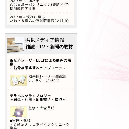
2004年～2006年
に、この度本年4月から自律
久保田潤一郎クリニック(豊島区)で
抗加齢医学研修
神経美容術(フェイステクニ
ック)スタート致します！ ※
2006年～現在に至る
いわさき痛みの整骨院開院(立川市)
当院はペイペイ、LINEペイ
を導入しています！是非この
機会にご利用下さい。
掲載メディア情報
雑誌・TV・新聞の取材
仮反応レーザーLLLTによる痛みの治
療
～筋骨格系疼通へのアプローチ～
効果的レーザー治療法
(1)38分 (2)33分
テラヘルツテクノロジー
～発生・計測・応用技術・展望～
監修：大森豊明
■実技・解説
・岩崎治之：日本ペインクリニック
学会