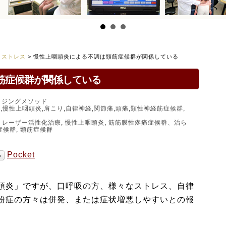
>
ストレス
>
慢性上咽頭炎による不調は頸筋症候群が関係している
筋症候群が関係している
イジングメソッド
症
,
慢性上咽頭炎
,
肩こり
,
自律神経
,
関節痛
,
頭痛
,
頸性神経筋症候群
,
,
レーザー活性化治療
,
慢性上咽頭炎
,
筋筋膜性疼痛症候群、治ら
症候群
,
頸筋症候群
Pocket
頭炎」ですが、口呼吸の方、様々なストレス、自律
粉症の方々は併発、または症状増悪しやすいとの報