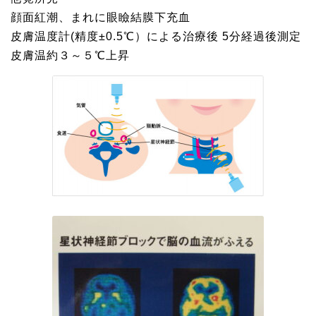
顔面紅潮、まれに眼瞼結膜下充血
皮膚温度計(精度±0.5℃）による治療後 5分経過後測定
皮膚温約３～５℃上昇