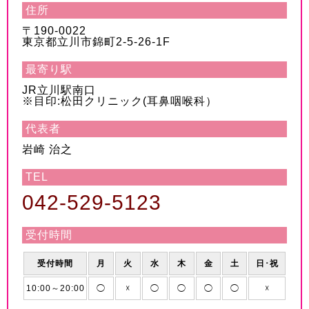
住所
〒190-0022
東京都立川市錦町2-5-26-1F
最寄り駅
JR立川駅南口
※目印:松田クリニック(耳鼻咽喉科）
代表者
岩崎 治之
TEL
042-529-5123
受付時間
受付時間
月
火
水
木
金
土
日･祝
10:00～20:00
◯
☓
◯
◯
◯
◯
☓