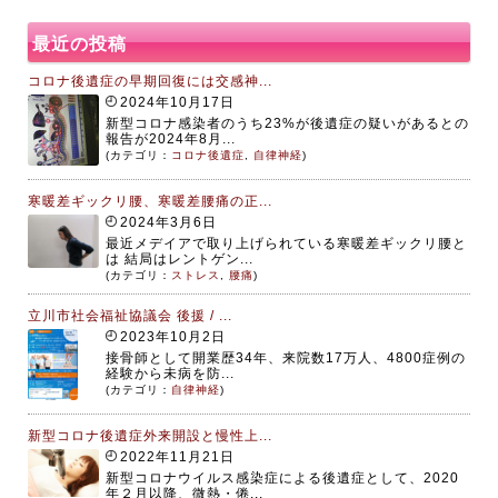
最近の投稿
コロナ後遺症の早期回復には交感神...
2024年10月17日
新型コロナ感染者のうち23%が後遺症の疑いがあるとの
報告が2024年8月...
(カテゴリ：
コロナ後遺症
,
自律神経
)
寒暖差ギックリ腰、寒暖差腰痛の正...
2024年3月6日
最近メデイアで取り上げられている寒暖差ギックリ腰と
は 結局はレントゲン...
(カテゴリ：
ストレス
,
腰痛
)
立川市社会福祉協議会 後援 / ...
2023年10月2日
接骨師として開業歴34年、来院数17万人、4800症例の
経験から未病を防...
(カテゴリ：
自律神経
)
新型コロナ後遺症外来開設と慢性上...
2022年11月21日
新型コロナウイルス感染症による後遺症として、2020
年２月以降、微熱・倦...