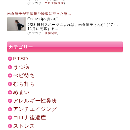
(カテゴリ：
コロナ後遺症
)
米倉涼子が主演舞台降板に至った急...
2022年9月29日
9/28 日刊スポーツによれば、米倉涼子さんが（47）、
11月に開幕する...
(カテゴリ：
仙腸関節
)
カテゴリー
PTSD
うつ病
べビ待ち
むち打ち
めまい
アレルギー性鼻炎
アンチエイジング
コロナ後遺症
ストレス