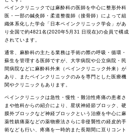
ペインクリニックでは麻酔科の医師を中心に整形外科
医・一部の鍼灸師・柔道整復師（接骨師）によって組
織体系化した学会「日本ペインクリニック学会」があ
り全国で約4821名(2020年5月31 日現在)の会員で構成
されています。
通常、麻酔科の主たる業務は手術の際の呼吸・循環・
蘇生を管理する医師ですが、大学病院や公立病院・民
間病院などに麻酔科外来（ペインクリニック外来）が
あり、またペインクリニックのみを専門とした医療機
関やクリニックもあります。
ペインクリニックは急性・慢性・難治性疼痛の患者さ
まや他科からの紹介により、星状神経節ブロック、硬
膜外ブロックなど神経ブロックという治療を中心に麻
薬性鎮痛薬などの薬物療法さらに非侵襲性の経皮的手
術なども行い、疼痛を一時的また長期間に亘りコント