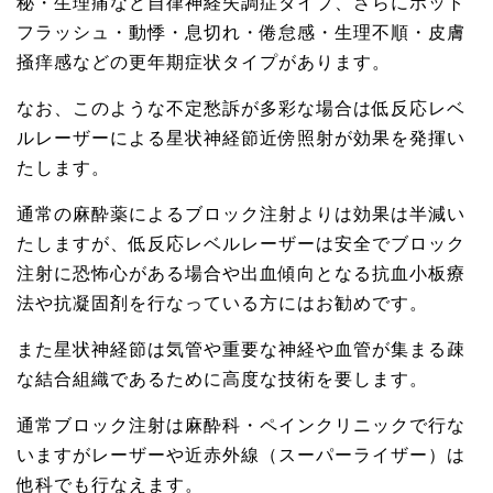
秘・生理痛など自律神経失調症タイプ、さらにホット
フラッシュ・動悸・息切れ・倦怠感・生理不順・皮膚
掻痒感などの更年期症状タイプがあります。
なお、このような不定愁訴が多彩な場合は低反応レベ
ルレーザーによる星状神経節近傍照射が効果を発揮い
たします。
通常の麻酔薬によるブロック注射よりは効果は半減い
たしますが、低反応レベルレーザーは安全でブロック
注射に恐怖心がある場合や出血傾向となる抗血小板療
法や抗凝固剤を行なっている方にはお勧めです。
また星状神経節は気管や重要な神経や血管が集まる疎
な結合組織であるために高度な技術を要します。
通常ブロック注射は麻酔科・ペインクリニックで行な
いますがレーザーや近赤外線（スーパーライザー）は
他科でも行なえます。