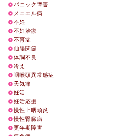
パニック障害
メニエル病
不妊
不妊治療
不育症
仙腸関節
体調不良
冷え
咽喉頭異常感症
天気痛
妊活
妊活応援
慢性上咽頭炎
慢性腎臓病
更年期障害