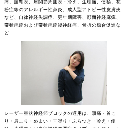
痛、腱鞘炎、肩関節周囲炎・冷え、生理痛、便秘、花
粉症等のアレルギー性鼻炎、成人型アトピー性皮膚炎
など、自律神経失調症、更年期障害、顔面神経麻痺、
帯状疱疹および帯状疱疹後神経痛、骨折の癒合促進な
ど
レーザー星状神経節ブロックの適用は、頭痛・首こ
り・肩こり・めまい・耳鳴り・ふらつき・冷え・便