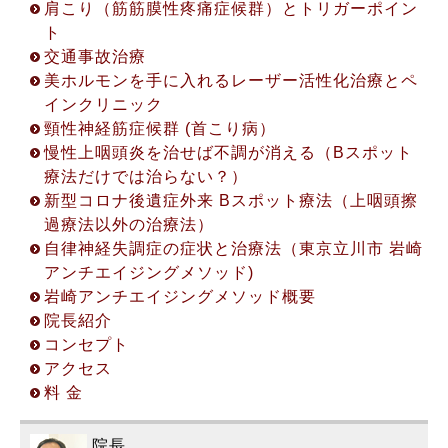
肩こり（筋筋膜性疼痛症候群）とトリガーポイン
ト
交通事故治療
美ホルモンを手に入れるレーザー活性化治療とペ
インクリニック
頸性神経筋症候群 (首こり病）
2022.8.19
慢性上咽頭炎を治せば不調が消える（Bスポット
初回限定！「電話相談・オンラインカウンセリン
療法だけでは治らない？）
グ」開設について
新型コロナ後遺症外来 Bスポット療法（上咽頭擦
初回限定！「電話相談・オンラインカウンセリン
過療法以外の治療法）
グ」開設について ◎アクセス方法 ※(①〜③から1
自律神経失調症の症状と治療法（東京立川市 岩崎
つお選び下さい。) ① 電話相談 (30分無料) ②
アンチエイジングメソッド)
ZOOMカウンセリング (45分無料) ③ LINEビデオ
岩崎アンチエイジングメソッド概要
通話カウンセリング (45分無料) ◎お申込み方法
院長紹介
① 立川院予約受付 042-529-5123 ※受付時間
コンセプト
10:00〜17:00 (火曜日を除く平日のみ対応) ②
アクセス
お問い合わせフォームからのご予約
料 金
院長