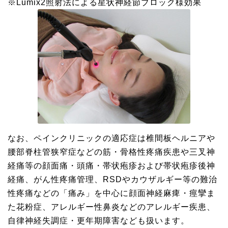
※Lumix2照射法による星状神経節ブロック様効果
なお、ペインクリニックの適応症は椎間板ヘルニアや
腰部脊柱管狭窄症などの筋・骨格性疼痛疾患や三叉神
経痛等の顔面痛・頭痛・帯状疱疹および帯状疱疹後神
経痛、がん性疼痛管理、RSDやカウザルギー等の難治
性疼痛などの「痛み」を中心に顔面神経麻痺・痙攣ま
た花粉症、アレルギー性鼻炎などのアレルギー疾患、
自律神経失調症・更年期障害なども扱います。