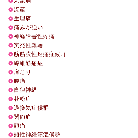
気象病
流産
生理痛
痛みが強い
神経障害性疼痛
突発性難聴
筋筋膜性疼痛症候群
線維筋痛症
肩こり
腰痛
自律神経
花粉症
過換気症候群
関節痛
頭痛
頸性神経筋症候群