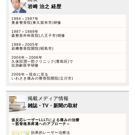
岩崎 治之 経歴
1984～1987年
2022.2.7
奥倉整骨院(東久留米市)研修
自律神経美容術(フェイステクニック)のご案内
1987～1989年
森整形外科医院(八王子市)研修
院長岩崎治之は以前美容外科トータルビューティ
ーラボ久保田潤一郎クリニック(東池袋)カイロプ
1989～2005年
岩﨑整骨院開院(昭島市)
ラクティック外来開設していた経験をもとに、こ
2004年～2006年
の度本年4月から自律神経美容術(フェイステクニ
久保田潤一郎クリニック(豊島区)で
ック)スタート致します！ ※当院はペイペイ、
抗加齢医学研修
LINEペイを導入しています！是非この機会にご利
2006年～現在に至る
いわさき痛みの整骨院開院(立川市)
用下さい。
掲載メディア情報
雑誌・TV・新聞の取材
仮反応レーザーLLLTによる痛みの治療
～筋骨格系疼通へのアプローチ～
効果的レーザー治療法