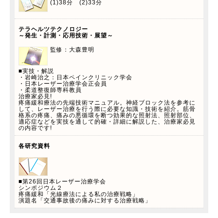
(1)38分 (2)33分
テラヘルツテクノロジー
～発生・計測・応用技術・展望～
監修：大森豊明
■実技・解説
・岩崎治之：日本ペインクリニック学会
・日本レーザー治療学会正会員
・柔道整復師専科教員
治療家必見!
疼痛緩和療法の先端技術マニュアル。神経ブロック法を参考に
して、レーザー治療を行う際に必要な知識・技術を紹介。筋骨
格系の疼痛、痛みの悪循環を断つ効果的な照射法、照射部位、
適応症などを実技を通して的確・詳細に解説した、治療家必見
の内容です!
各研究資料
■第26回日本レーザー治療学会
シンポジウム２
疼痛緩和「光線療法による私の治療戦略」
演題名「交通事故後の痛みに対する治療戦略」