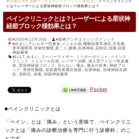
東京都立川市 岩崎アンチエイジングメソッド
>
めまい
>
ペインクリニック
とは？レーザーによる星状神経節ブロック様効果とは？
ペインクリニックとは？レーザーによる星状神
経節ブロック様効果とは？
2020年12月19日
岩崎アンチエイジングメソッド
めまい
,
アレルギー性鼻炎
,
メニエル病
,
咽喉頭異常感症
,
天気痛
,
更年期障害
,
突発性難聴
,
肩こり
,
腰痛
,
自律神経
,
花粉症
,
頭痛
,
顔面
神経麻痺
LLLT
,
めまい
,
スーパーライザー
,
トリガーポイント
,
ペインク
リニック
,
メニエール氏病
,
レーザー治療
,
成人型アトピー性皮膚
炎
,
星状神経節ブロック
,
治らない
,
痛み
,
痛みの外来
,
神経ブロ
ック
,
突発性難聴
,
筋筋膜性疼痛症候群
,
自律神経
,
自律神経失調
症
,
花粉症
,
頭痛
,
顔面神経麻痺
Pocket
■ペインクリニックとは
「ペイン」とは「痛み」という意味で、ペインクリニ
ックとは「痛みの診断治療を専門に行う診療科」のこ
とです。