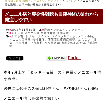
東京都立川市 岩崎アンチエイジングメソッド
>
ストレス
>
メニエル病と突
発性難聴も自律神経の乱れから発症しやすい
メニエル病と突発性難聴も自律神経の乱れから
発症しやすい
2018年11月19日
岩崎アンチエイジングメソッド
ストレス
,
メニエル病
,
突発性難聴
,
顎関節症
スマホ首
,
トリガーポイント
,
ペインクリニック
,
メニエル病
,
メニエル症候群
,
慢性腰痛、筋筋膜性疼痛症候群、治らない、腰
痛、自律神経、上部頸椎
,
突発性難聴
,
頸性神経筋症候群
,
顎関節
症
Pocket
本年9月上旬「タッキー＆翼」の今井翼がメニエール病
を再発。
過去には歌手の久保田利伸さん、八代亜紀さんも発症
メニエール病は突発的で激しい