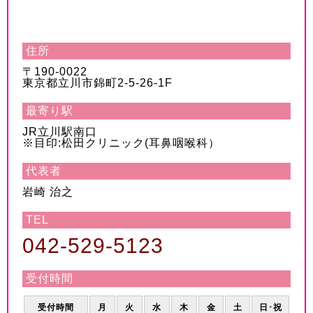
住所
〒190-0022
東京都立川市錦町2-5-26-1F
最寄り駅
JR立川駅南口
※目印:松田クリニック(耳鼻咽喉科）
代表者
岩崎 治之
TEL
042-529-5123
受付時間
受付時間
月
火
水
木
金
土
日･祝