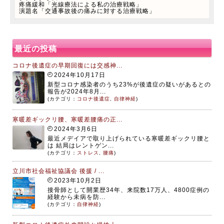
疼痛緩和「光線療法による私の治療戦略」
演題名「交通事故後の痛みに対する治療戦略」
最近の投稿
コロナ後遺症の早期回復には交感神...
2024年10月17日
新型コロナ感染者のうち23%が後遺症の疑いがあるとの
報告が2024年8月...
(カテゴリ：
コロナ後遺症
,
自律神経
)
寒暖差ギックリ腰、寒暖差腰痛の正...
2024年3月6日
最近メデイアで取り上げられている寒暖差ギックリ腰と
は 結局はレントゲン...
(カテゴリ：
ストレス
,
腰痛
)
立川市社会福祉協議会 後援 / ...
2023年10月2日
接骨師として開業歴34年、来院数17万人、4800症例の
経験から未病を防...
(カテゴリ：
自律神経
)