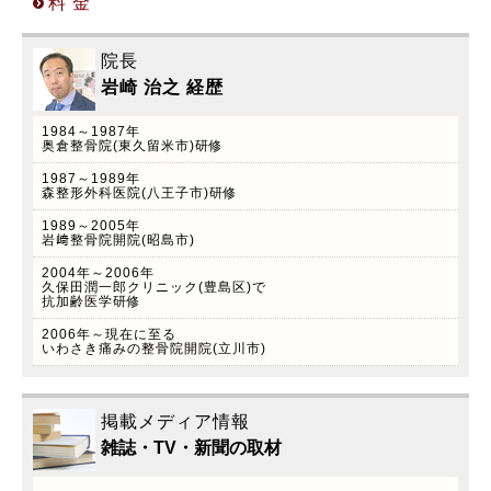
料 金
院長
岩崎 治之 経歴
1984～1987年
2022.2.7
奥倉整骨院(東久留米市)研修
自律神経美容術(フェイステクニック)のご案内
1987～1989年
森整形外科医院(八王子市)研修
院長岩崎治之は以前美容外科トータルビューティ
ーラボ久保田潤一郎クリニック(東池袋)カイロプ
1989～2005年
岩﨑整骨院開院(昭島市)
ラクティック外来開設していた経験をもとに、こ
2004年～2006年
の度本年4月から自律神経美容術(フェイステクニ
久保田潤一郎クリニック(豊島区)で
ック)スタート致します！ ※当院はペイペイ、
抗加齢医学研修
LINEペイを導入しています！是非この機会にご利
2006年～現在に至る
いわさき痛みの整骨院開院(立川市)
用下さい。
掲載メディア情報
雑誌・TV・新聞の取材