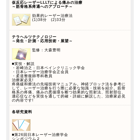
仮反応レーザーLLLTによる痛みの治療
～筋骨格系疼通へのアプローチ～
効果的レーザー治療法
(1)38分 (2)33分
テラヘルツテクノロジー
～発生・計測・応用技術・展望～
監修：大森豊明
■実技・解説
・岩崎治之：日本ペインクリニック学会
・日本レーザー治療学会正会員
・柔道整復師専科教員
治療家必見!
疼痛緩和療法の先端技術マニュアル。神経ブロック法を参考に
して、レーザー治療を行う際に必要な知識・技術を紹介。筋骨
格系の疼痛、痛みの悪循環を断つ効果的な照射法、照射部位、
適応症などを実技を通して的確・詳細に解説した、治療家必見
の内容です!
各研究資料
■第26回日本レーザー治療学会
シンポジウム２