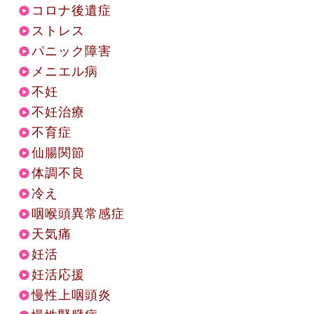
コロナ後遺症
ストレス
パニック障害
メニエル病
不妊
不妊治療
不育症
仙腸関節
体調不良
冷え
咽喉頭異常感症
天気痛
妊活
妊活応援
慢性上咽頭炎