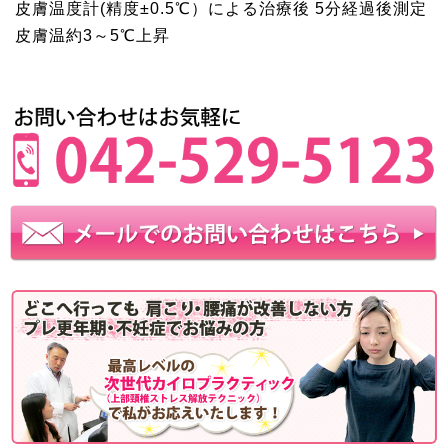
皮膚温度計(精度±0.5℃）による治療後 5分経過後測定
皮膚温約3～5℃上昇