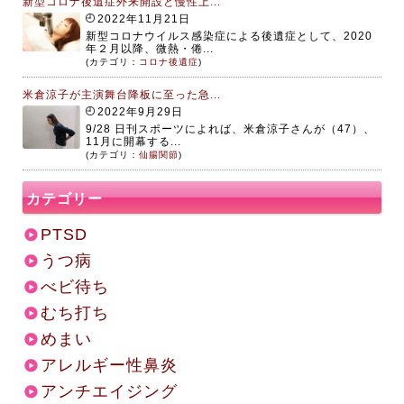
新型コロナ後遺症外来開設と慢性上...
2022年11月21日
新型コロナウイルス感染症による後遺症として、2020
年２月以降、微熱・倦...
(カテゴリ：
コロナ後遺症
)
米倉涼子が主演舞台降板に至った急...
2022年9月29日
9/28 日刊スポーツによれば、米倉涼子さんが（47）、
11月に開幕する...
(カテゴリ：
仙腸関節
)
カテゴリー
PTSD
うつ病
べビ待ち
むち打ち
めまい
アレルギー性鼻炎
アンチエイジング