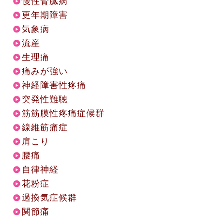
慢性腎臓病
更年期障害
気象病
流産
生理痛
痛みが強い
神経障害性疼痛
突発性難聴
筋筋膜性疼痛症候群
線維筋痛症
肩こり
腰痛
自律神経
花粉症
過換気症候群
関節痛