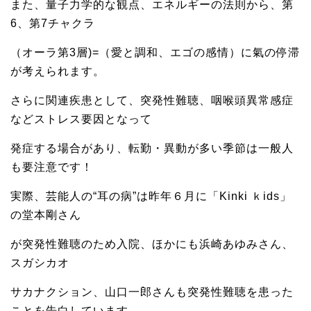
また、量子力学的な観点、エネルギーの法則から、第
6、第7チャクラ
（オーラ第3層)=（愛と調和、エゴの感情）に氣の停滞
が考えられます。
さらに関連疾患として、突発性難聴、咽喉頭異常感症
などストレス要因となって
発症する場合があり、転勤・異動が多い季節は一般人
も要注意です！
実際、芸能人の“耳の病”は昨年６月に「Kinki ｋids」
の堂本剛さん
が突発性難聴のため入院、ほかにも浜崎あゆみさん、
スガシカオ
サカナクション、山口一郎さんも突発性難聴を患った
ことを告白しています。