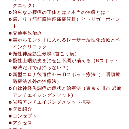
クニック）
治らない腰痛の正体とは？本当の治療とは？
肩こり（筋筋膜性疼痛症候群）とトリガーポイン
ト
交通事故治療
美ホルモンを手に入れるレーザー活性化治療とペ
インクリニック
頸性神経筋症候群 (首こり病）
2022.8.19
慢性上咽頭炎を治せば不調が消える（Bスポット
初回限定！「電話相談・オンラインカウンセリン
療法だけでは治らない？）
グ」開設について
新型コロナ後遺症外来 Bスポット療法（上咽頭擦
初回限定！「電話相談・オンラインカウンセリン
過療法以外の治療法）
グ」開設について ◎アクセス方法 ※(①〜③から1
自律神経失調症の症状と治療法（東京立川市 岩崎
つお選び下さい。) ① 電話相談 (30分無料) ②
アンチエイジングメソッド)
ZOOMカウンセリング (45分無料) ③ LINEビデオ
岩崎アンチエイジングメソッド概要
通話カウンセリング (45分無料) ◎お申込み方法
院長紹介
① 立川院予約受付 042-529-5123 ※受付時間
コンセプト
10:00〜17:00 (火曜日を除く平日のみ対応) ②
アクセス
お問い合わせフォームからのご予約