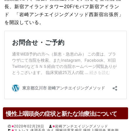
長、新宿アイランドタワー20F/モバフ新宿アイラン
ド 「岩崎アンチエイジングメソッド西新宿出張所」
を開設している。
慢性上咽頭炎の症状と新たな治療法について
2020年02月28日
岩崎アンチエイジングメソッド
ストレス
,
体調不良
,
冷え
,
咽喉頭異常感症
,
慢性上咽頭炎
,
更年期