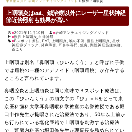
東京都立川市 岩崎アンチエイジングメソッド
>
慢性上咽頭炎
上咽頭炎はeat、鍼治療以外にレーザー星状神経
節近傍照射も効果が高い
2021年11月10日
岩崎アンチエイジングメソッド
慢性上咽頭炎
,
自律神経
Bスポット療法
,
EAT
,
上咽頭炎
,
喉の不調
,
慢性上咽頭炎
,
星状
神経節ブロック
,
発声障害
,
耳鼻科専門
,
鍼灸
,
頸性神経筋症候群
,
首こり
上咽頭は別名「鼻咽頭（びいんくう）」と呼ばれ子供
では扁桃の一種のアデノイド（咽頭扁桃）が存在する
ところと言われています。
鼻咽腔炎と上咽頭炎は同じ意味でＢスポット療法は、
この「びいんくう」の頭文字の「び」＝Bをとって東
京医科歯科大学耳鼻咽喉科学教室の名誉教授である堀
口申作先生が提唱された治療法であり、50年以上前か
ら行われている塩化亜鉛で上咽頭を刺激する治療法
で、腎臓内科医の堀田修先生が理事長を務められてい