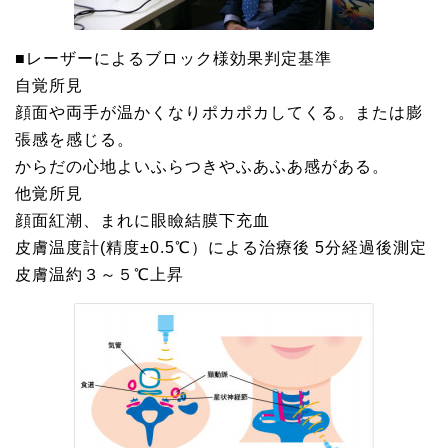
■レーザーによるブロック様効果判定基準
自覚所見
顔面や両手が温かくなりポカポカしてくる。または膨
張感を感じる。
からだの心地よいふらつきやふあふあ感がある。
他覚所見
顔面紅潮、まれに眼瞼結膜下充血
皮膚温度計(精度±0.5℃）による治療後 5分経過後測定
皮膚温約３～５℃上昇