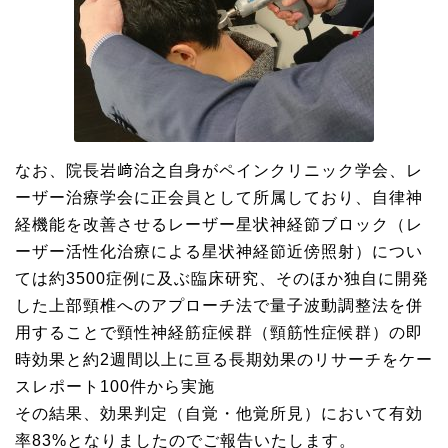
なお、院長岩﨑治之自身がペインクリニック学会、レ
ーザー治療学会に正会員として所属しており、自律神
経機能を改善させるレーザー星状神経節ブロック（レ
ーザー活性化治療による星状神経節近傍照射）につい
ては約3500症例に及ぶ臨床研究、そのほか独自に開発
した上部頸椎へのアプローチ法で量子波動調整法を併
用することで頸性神経筋症候群（頸筋性症候群）の即
時効果と約2週間以上に亘る長期効果のリサーチをケー
スレポート100件から実施
その結果、効果判定（自覚・他覚所見）において有効
率83%となりましたのでご報告いたします。