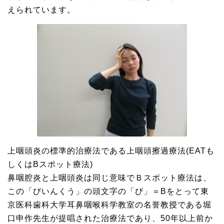
えられています。
上咽頭炎の標準的治療法である上咽頭擦過療法(EATも
しくはBスポット療法)
鼻咽腔炎と上咽頭炎は同じ意味でＢスポット療法は、
この「びいんくう」の頭文字の「び」＝Bをとって東
京医科歯科大学耳鼻咽喉科学教室の名誉教授である堀
口申作先生が提唱された治療法であり、50年以上前か