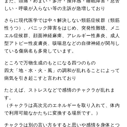
また、頭痛・めまい・多汗・搔痒感・睡眠障害・息苦
しい・呼吸が入らない等の主訴が急増しており
さらに現代医学では中々解決しない頸筋症候群（頸筋
性うつ）、パニック障害をはじめ、突発性難聴、メニ
エル症候群、顔面神経麻痺、アレルギー性鼻炎、成人
型アトピー性皮膚炎、咳喘息などの自律神経が関与し
ている傷病名も多発しています。
ところで万物生成のもとになる四つのもの
四大「地・水・火・風」の調和が乱れることによって
病気を引き起こすと言われており
たとえば、ストレスなどで感情のチャクラが乱れま
す。
（チャクラは高次元のエネルギーを取り入れて、体内
で利用可能なかたちに変換する場所です。）
チャクラは別の言い方をすると思いや感情を身体とつ