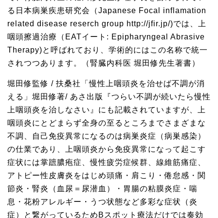
る日本病巣疾患研究会（Japanese Focal inflamation
related disease reserch group http://jfir.jp/)では、上
咽頭擦過治療（EATイート: Epipharyngeal Abrasive
Therapy)と呼ばれており、学術的にはこの名称で統一
されつつあります。（腎臓内科医 堀田修先生著書）
堀田修監修 / 扶桑社「慢性上咽頭炎を治せば不調が消
える」堀田修著/ あさ出版『つらい不調が続いたら慢性
上咽頭炎を治しなさい』にも記載されていますが、上
咽頭炎にとどまらず全身の至るところまでさまざまな
不調、自己免疫異常になるのは病巣炎症（病巣感染）
の仕業であり、上咽頭炎から免疫異常になって起こす
症状には掌蹠膿疱症、慢性疲労症候群、線維筋痛症、
アトピー性皮膚炎をはじめ頭痛・肩こり・倦怠感・関
節炎・腎炎（血尿＝尿潜血）・胃腸の粘膜炎症・喘
息・花粉アレルギー・うつ状態など多彩な症状（炎
症）と繋がっているためBスポット療法だけでは奏効