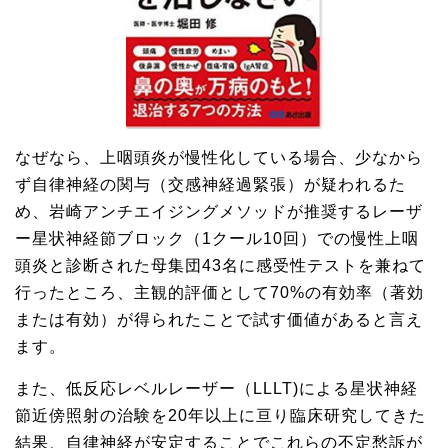
なぜなら、上咽頭炎が慢性化している場合、少なから
ず自律神経の関与（交感神経過緊張）が疑われるた
め、岩崎アンチエイジングメソッドが推奨するレーザ
ー星状神経節ブロック（1クール10回）での慢性上咽
頭炎と診断された母集団43名に感受性テストを兼ねて
行ったところ、主観的評価として70%の有効率（著効
または有効）が得られたことで試す価値があると言え
ます。
また、低反応レベルレーザー（LLLT)による星状神経
節近傍照射の治験を20年以上に亘り臨床研究してきた
結果、自律神経が安定することでこれらの不定愁訴が