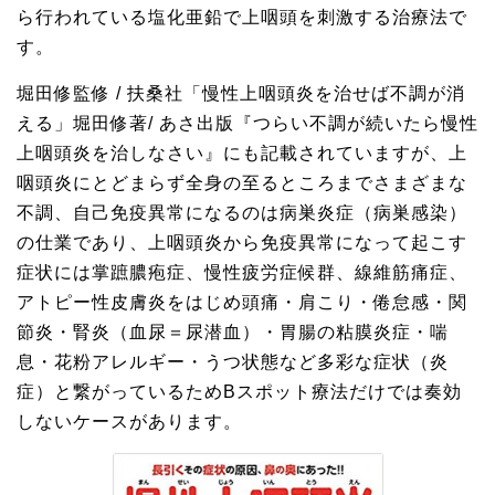
ら行われている塩化亜鉛で上咽頭を刺激する治療法で
す。
堀田修監修 / 扶桑社「慢性上咽頭炎を治せば不調が消
える」堀田修著/ あさ出版『つらい不調が続いたら慢性
上咽頭炎を治しなさい』にも記載されていますが、上
咽頭炎にとどまらず全身の至るところまでさまざまな
不調、自己免疫異常になるのは病巣炎症（病巣感染）
の仕業であり、上咽頭炎から免疫異常になって起こす
症状には掌蹠膿疱症、慢性疲労症候群、線維筋痛症、
アトピー性皮膚炎をはじめ頭痛・肩こり・倦怠感・関
節炎・腎炎（血尿＝尿潜血）・胃腸の粘膜炎症・喘
息・花粉アレルギー・うつ状態など多彩な症状（炎
症）と繋がっているためBスポット療法だけでは奏効
しないケースがあります。