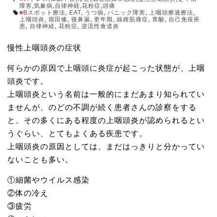
障害
,
気象病
,
自律神経
,
花粉症
,
頭痛
Bスポット療法
,
EAT
,
うつ病
,
パニック障害
,
上咽頭擦過療法
,
上咽頭炎
,
堀田修
,
後鼻漏
,
更年期
,
線維筋痛症
,
胃酸
,
自己免疫疾
患
,
自律神経
,
花粉症
,
逆流性食道炎
慢性上咽頭炎の症状
何らかの原因で上咽頭に炎症が起こった状態が、上咽
頭炎です。
上咽頭炎という名前は一般的にまだあまり知られてい
ませんが、のどの不調が続く患者さんの診察をする
と、その多くにある程度の上咽頭炎が認められるとい
うぐらい、とてもよくある疾患です。
上咽頭炎の原因としては、まだはっきりと分かってい
ないことも多い。
①細菌やウイルス感染
②体の冷え
③疲労