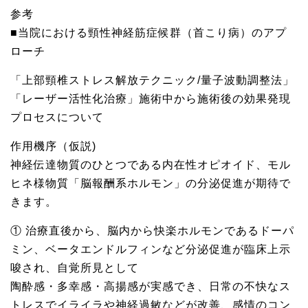
参考
■当院における頸性神経筋症候群（首こり病）のアプ
ローチ
「上部頸椎ストレス解放テクニック/量子波動調整法」
「レーザー活性化治療」施術中から施術後の効果発現
プロセスについて
作用機序（仮説)
神経伝達物質のひとつである内在性オピオイド、モル
ヒネ様物質「脳報酬系ホルモン」の分泌促進が期待で
きます。
① 治療直後から、脳内から快楽ホルモンであるドーパ
ミン、ベータエンドルフィンなど分泌促進が臨床上示
唆され、自覚所見として
陶酔感・多幸感・高揚感が実感でき、日常の不快なス
トレスでイライラや神経過敏などが改善、感情のコン