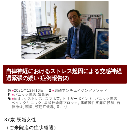
自律神経におけるストレス起因による交感神経
過緊張の疑い 症例報告(2)
2021年12月16日
岩崎アンチエイジングメソッド
パニック障害
,
気象病
めまい
,
ストレス
,
スマホ首
,
トリガーポイント
,
パニック障害
,
ペインクリニック
,
星状神経節ブロック
,
筋筋膜性疼痛症候群
,
自
律神経
,
頭痛
,
頸筋症候群
,
首こり
37歳 既婚女性
（ご来院迄の症状経過）