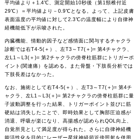
平均値より＋1.4℃、測定開始10秒後（第1頸椎付近
29℃）＝平均値より－0.9℃となる。よって、上記皮膚
表面温度の平均値に対して2.3℃の温度幅により自律神
経機能低下が示唆された。
内臓機能、情動的因子など感情面に関与するチャクラ
診断では右T4-5(＋）、左T3～T7(＋)= 第4チャクラ、
左L1～L3(＋)= 第2チャクラの傍脊柱筋群にトリガーポ
イント(関連痛）を認める。また骨盤・下肢長分析では
下肢長差はなかった。
なお、施術として右T4-5(＋）、左T3～T7(＋)= 第4チ
ャクラ、左L1～L3(＋)= 第2チャクラの傍脊柱筋群に量
子波動調整を行った結果、トリガーポイント並びに筋
硬結は消失したことで、即時効果として胸部圧迫感が
消退、呼吸が楽になり、高揚感が認められQOL向上、
自覚所見として満足度が得られた。さらに自律神経機
能活性化を目的にレーザー星状神経節近傍照射を併用