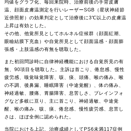
均値をグラフ化、毎回来院時、治療前後の手背皮膚
温、顔面皮膚温測定を行いレーザーSGB（星状神経節
近傍照射）の効果判定として治療後に3℃以上の皮膚温
上昇は有効とした。
その他、他覚所見としてホルネル症候群（顔面紅潮、
眼瞼結膜下充血）や自覚所見として顔面温感・顔面膨
張感・上肢温感の有無を聴取した。
また初回問診時に自律神経機能における自覚所見の有
無、90項目を聴取した。主訴は首こり、倦怠感、慢性
疲労感、嗅覚味覚障害、咳、痰、頭痛、喉の痛み、喉
の不調、後鼻漏、睡眠障害（中途覚醒）、体の痛み、
神経過敏、腰痛、胃腸障害、息苦しさ、ブレインフォ
グなど多岐に亘り、主に首こり、神経過敏、中途覚
醒、喉の痛み、咳、痰、倦怠感、慢性疲労感、息苦し
さは、ほぼ全例に認められた。
当院における上記、治療成績としてPS6未満117症例