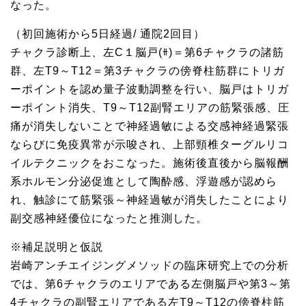
なった。
（初回施術から5日経過/ 通院2回目）
チャクラ診断上、左C１脳戸(⧺)＝第6チャクラの諸筋
群、左T9～T12＝第3チャクラの傍脊柱筋群にトリガ
ーポイントを認め量子波動調整を行い、脳戸はトリガ
ーポイント消失、T9～T12副腎エリアの筋緊張感、圧
痛が消失しないことで神経過敏による交感神経過緊張
ならびに免疫異常が示唆され、上部頸椎ターグルリコ
イルテクニックをおこなった。施術後直後から脳報酬
系ホルモン分泌促進として陶酔感、浮遊感が認めら
れ、触診にて筋緊張～神経過敏が消失したことにより
副交感神経優位になったと推測した。
※補足説明と仮説
岩崎アンチエイジングメソッドの臨床研究上での分析
では、第6チャクラのエリアである左側脳戸や第3～第
4チャクラの副腎エリアである左T9～T12の傍脊柱筋