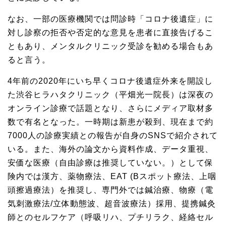
なお、一部の医療機関では問診時「コロナ後遺症」に
対し診察の拒否や否定的な意見を患者に直接告げるこ
ともあり、メンタルクリニック受診を勧める場合もあ
ると言う。
4年前の2020年にいち早くコロナ後遺症外来を開設し
た渋谷ヒラハタクリニック（平畑光一院長）は深夜の
オンライン診療で話題となり、さらにメディア取材多
数で有名となった。一時期は新患が殺到、現在まで約
7000人の診療実績との報告が自身のSNSで紹介されて
いる。また、海外の論文から資料作成、データ重視、
安価な医療（自由診療は推奨していない。）として保
険内では漢方、薬物療法、EAT (Bスポット療法、上咽
頭擦過療法）を推奨し、専門外では鍼治療、物療（電
気刺激療法/立体動態波、超音波療法）採用、提携鍼灸
師とのセルフケア（呼吸リハ、プチリラク、経絡セル