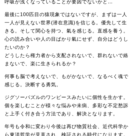
呼吸が浅くなっていることが要因でないかと…
最後に100匹目の猿現象ではないですが、まずは一人
一人が見えない世界(潜在意識)を信じる。優先して生
きる。そして関心を持つ、氣を感じる。直感を養う。
心の読み合いや人の目ばかり氣にせず、自分はどうし
たいのか？
どうしたら権力者から支配されないで、群れないで絡
まないで、楽に生きられるか？
何事も脳で考えないで、もがかないで、なるべく魂で
感じる。決断する勇気。
ジグソーパズルのワンピースみたいに個性を生かす。
個を楽しむことが様々な悩みや未病、多彩な不定愁訴
と上手く付き合う方法であり、解決となります。
年号も令和に変わり今後は再び物質社会、近代科学か
ら東洋哲学が見直され、検証される時代になります。