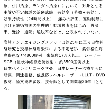
療、併用治療、ランダム治療）において、対象となる
主訴や不定愁訴の治療成績、有効率（著効＋有効）、
効果持続性（24時間以上）、痛みの評価、運動制限に
おける施術前後の生理的可動域検査をはじめ、再診
率、受診（通院）離脱率などは、公表されていない。
岩﨑アンチエイジングメソッドは約25年に亘り自律神
経研究と交感神経過緊張による不定愁訴、筋骨格性疼
痛疾患など4800症例、来院数17万人以上、レーザー
SGB（星状神経節近傍照射） 約3500症例以上
日本ペインクリニック学会、日本レーザー治療学会に
所属、関連書籍、低反応レベルレーザー（LLLT）DVD
教材、論文発表多数、接骨師として開業歴36年目とな
る。