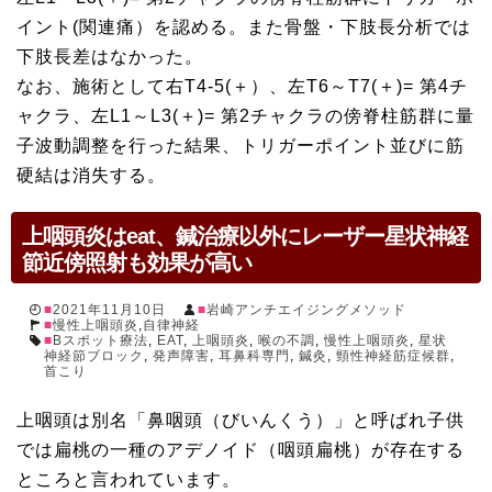
イント(関連痛）を認める。また骨盤・下肢長分析では
下肢長差はなかった。
なお、施術として右T4-5(＋）、左T6～T7(＋)= 第4チ
ャクラ、左L1～L3(＋)= 第2チャクラの傍脊柱筋群に量
子波動調整を行った結果、トリガーポイント並びに筋
硬結は消失する。
上咽頭炎はeat、鍼治療以外にレーザー星状神経
節近傍照射も効果が高い
2021年11月10日
岩崎アンチエイジングメソッド
慢性上咽頭炎
,
自律神経
Bスポット療法
,
EAT
,
上咽頭炎
,
喉の不調
,
慢性上咽頭炎
,
星状
神経節ブロック
,
発声障害
,
耳鼻科専門
,
鍼灸
,
頸性神経筋症候群
,
首こり
上咽頭は別名「鼻咽頭（びいんくう）」と呼ばれ子供
では扁桃の一種のアデノイド（咽頭扁桃）が存在する
ところと言われています。