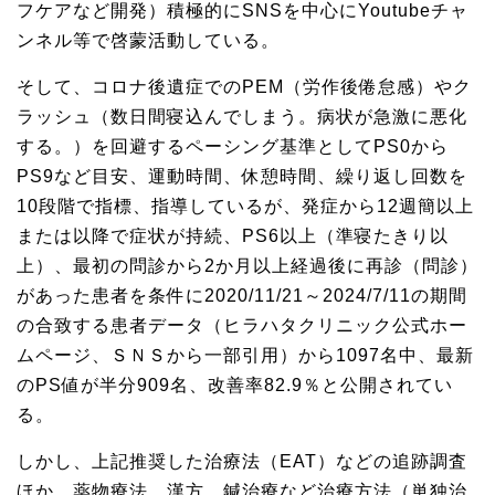
フケアなど開発）積極的にSNSを中心にYoutubeチャ
ンネル等で啓蒙活動している。
そして、コロナ後遺症でのPEM（労作後倦怠感）やク
ラッシュ（数日間寝込んでしまう。病状が急激に悪化
する。）を回避するペーシング基準としてPS0から
PS9など目安、運動時間、休憩時間、繰り返し回数を
10段階で指標、指導しているが、発症から12週簡以上
または以降で症状が持続、PS6以上（準寝たきり以
上）、最初の問診から2か月以上経過後に再診（問診）
があった患者を条件に2020/11/21～2024/7/11の期間
の合致する患者データ（ヒラハタクリニック公式ホー
ムページ、ＳＮＳから一部引用）から1097名中、最新
のPS値が半分909名、改善率82.9％と公開されてい
る。
しかし、上記推奨した治療法（EAT）などの追跡調査
ほか、薬物療法、漢方、鍼治療など治療方法（単独治