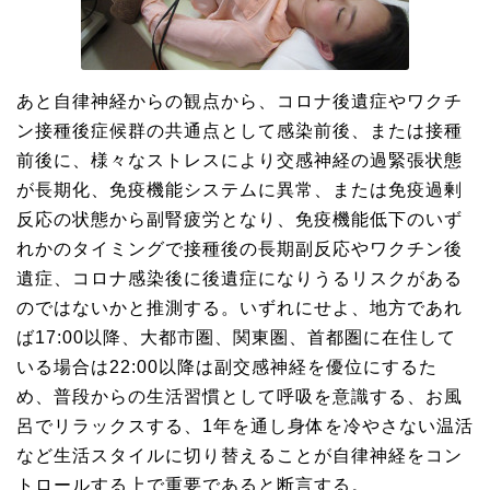
あと自律神経からの観点から、コロナ後遺症やワクチ
ン接種後症候群の共通点として感染前後、または接種
前後に、様々なストレスにより交感神経の過緊張状態
が長期化、免疫機能システムに異常、または免疫過剰
反応の状態から副腎疲労となり、免疫機能低下のいず
れかのタイミングで接種後の長期副反応やワクチン後
遺症、コロナ感染後に後遺症になりうるリスクがある
のではないかと推測する。いずれにせよ、地方であれ
ば17:00以降、大都市圏、関東圏、首都圏に在住して
いる場合は22:00以降は副交感神経を優位にするた
め、普段からの生活習慣として呼吸を意識する、お風
呂でリラックスする、1年を通し身体を冷やさない温活
など生活スタイルに切り替えることが自律神経をコン
トロールする上で重要であると断言する。