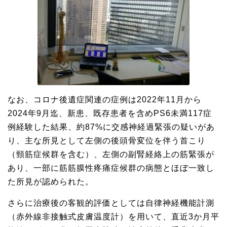
なお、コロナ後遺症関連の症例は2022年11月から
2024年9月迄、新患、既存患者を含めPS6未満117症
例経験した結果、約87%に交感神経過緊張の疑いがあ
り、主な所見として左側の後頭骨変位を伴う首こり
（頸筋症候群を含む）、左側の副腎経絡上の筋緊張が
あり、一部に筋筋膜性疼痛症候群の病態とほぼ一致し
た所見が認められた。
さらに治療後の客観的評価としては自律神経機能計測
（赤外線非接触式皮膚温度計）を用いて、直近3か月平