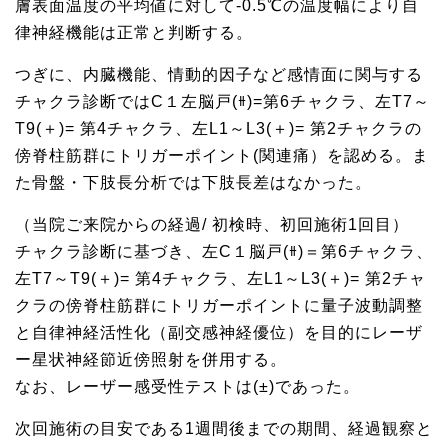
膚表面温度の平均値に対して-0.5℃の温度幅により自
律神経機能は正常と判断する。
つぎに、内臓機能、情動的因子など感情面に関与する
チャクラ診断ではC１左脳戸(⧺)=第6チャクラ、左T7～
T9(＋)= 第4チャクラ、左L1～L3(＋)= 第2チャクラの
傍脊柱筋群にトリガーポイント(関連痛）を認める。ま
た骨盤・下肢長分析では下肢長差はなかった。
（当院ご来院からの経過/ 初検時、初回施術1回目）
チャクラ診断に基づき、左C１脳戸(⧺)＝第6チャクラ、
左T7～T9(＋)= 第4チャクラ、左L1～L3(＋)= 第2チャ
クラの傍脊柱筋群にトリガーポイントに量子波動調整
と自律神経活性化（副交感神経優位）を目的にレーザ
ー星状神経節近傍照射を併用する。
なお、レーザー感受性テストは(±)であった。
次回施術の目安である1週間後までの期間、経過観察と