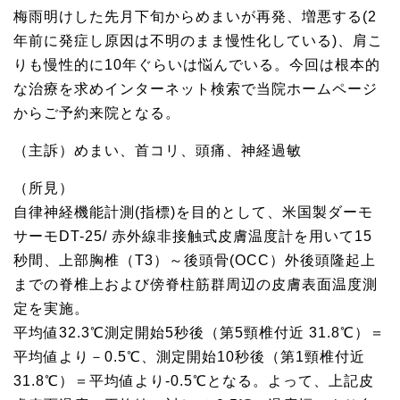
梅雨明けした先月下旬からめまいが再発、増悪する(2
年前に発症し原因は不明のまま慢性化している)、肩こ
りも慢性的に10年ぐらいは悩んでいる。今回は根本的
な治療を求めインターネット検索で当院ホームページ
からご予約来院となる。
（主訴）めまい、首コリ、頭痛、神経過敏
（所見）
自律神経機能計測(指標)を目的として、米国製ダーモ
サーモDT-25/ 赤外線非接触式皮膚温度計を用いて15
秒間、上部胸椎（T3）～後頭骨(OCC）外後頭隆起上
までの脊椎上および傍脊柱筋群周辺の皮膚表面温度測
定を実施。
平均値32.3℃測定開始5秒後（第5頸椎付近 31.8℃）＝
平均値より－0.5℃、測定開始10秒後（第1頸椎付近
31.8℃）＝平均値より-0.5℃となる。よって、上記皮