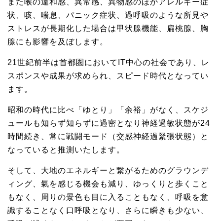
また喉の違和感、異常感、異物感のほかアレルギー症
状、咳、喘息、パニック症状、過呼吸のような所見や
ストレスが長期化した場合は甲状腺機能、扁桃腺、胸
腺にも影響を及ぼします。
21世紀前半は首都圏においてIT中心の社会であり、レ
スポンスや成果が求められ、スピード時代となってい
ます。
昭和の時代に比べ「ゆとり」「余裕」がなく、スケジ
ュールも知らず知らずに過密となり神経過敏状態が24
時間続き、常に戦闘モード（交感神経過緊張状態）と
なっていると推測いたします。
そして、大地のエネルギーと繋がるためのグラウンデ
ィング、氣を感じる機会も減り、ゆっくりと歩くこと
もなく、周りの景色も目に入ることもなく、呼吸を意
識することなく口呼吸となり、さらに瞬きも少ない、