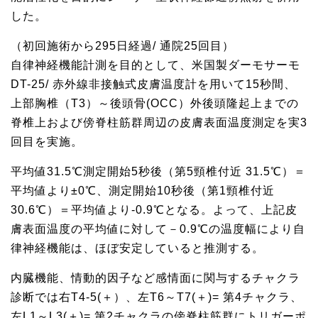
した。
（初回施術から295日経過/ 通院25回目）
自律神経機能計測を目的として、米国製ダーモサーモ
DT-25/ 赤外線非接触式皮膚温度計を用いて15秒間、
上部胸椎（T3）～後頭骨(OCC）外後頭隆起上までの
脊椎上および傍脊柱筋群周辺の皮膚表面温度測定を実3
回目を実施。
平均値31.5℃測定開始5秒後（第5頸椎付近 31.5℃）＝
平均値より±0℃、測定開始10秒後（第1頸椎付近
30.6℃）＝平均値より-0.9℃となる。よって、上記皮
膚表面温度の平均値に対して－0.9℃の温度幅により自
律神経機能は、ほぼ安定していると推測する。
内臓機能、情動的因子など感情面に関与するチャクラ
診断では右T4-5(＋）、左T6～T7(＋)= 第4チャクラ、
左L1～L3(＋)= 第2チャクラの傍脊柱筋群にトリガーポ