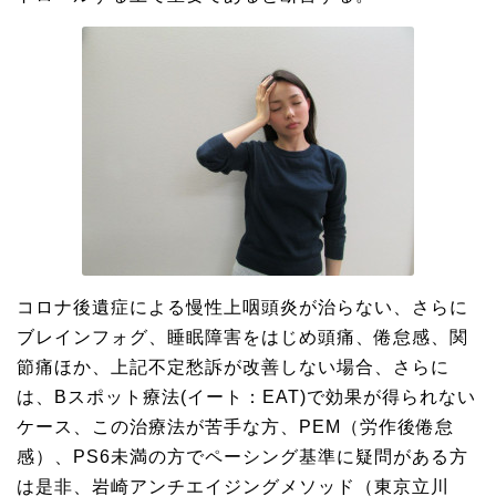
コロナ後遺症による慢性上咽頭炎が治らない、さらに
ブレインフォグ、睡眠障害をはじめ頭痛、倦怠感、関
節痛ほか、上記不定愁訴が改善しない場合、さらに
は、Bスポット療法(イート：EAT)で効果が得られない
ケース、この治療法が苦手な方、PEM（労作後倦怠
感）、PS6未満の方でペーシング基準に疑問がある方
は是非、岩崎アンチエイジングメソッド（東京立川