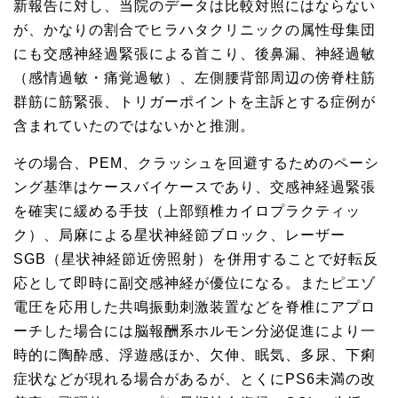
新報告に対し、当院のデータは比較対照にはならない
が、かなりの割合でヒラハタクリニックの属性母集団
にも交感神経過緊張による首こり、後鼻漏、神経過敏
（感情過敏・痛覚過敏）、左側腰背部周辺の傍脊柱筋
群筋に筋緊張、トリガーポイントを主訴とする症例が
含まれていたのではないかと推測。
その場合、PEM、クラッシュを回避するためのペーシ
ング基準はケースバイケースであり、交感神経過緊張
を確実に緩める手技（上部頸椎カイロプラクティッ
ク）、局麻による星状神経節ブロック、レーザー
SGB（星状神経節近傍照射）を併用することで好転反
応として即時に副交感神経が優位になる。またピエゾ
電圧を応用した共鳴振動刺激装置などを脊椎にアプロ
ーチした場合には脳報酬系ホルモン分泌促進により一
時的に陶酔感、浮遊感ほか、欠伸、眠気、多尿、下痢
症状などが現れる場合があるが、とくにPS6未満の改