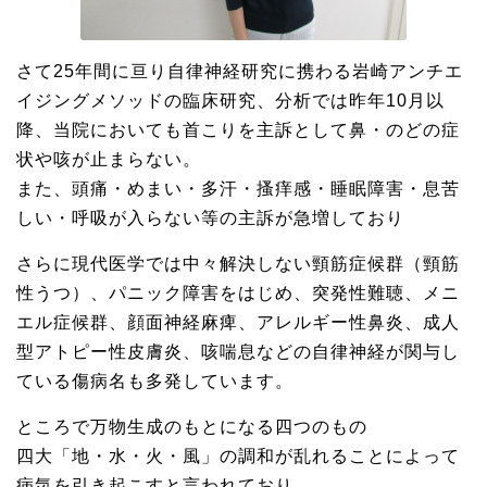
さて25年間に亘り自律神経研究に携わる岩崎アンチエ
イジングメソッドの臨床研究、分析では昨年10月以
降、当院においても首こりを主訴として鼻・のどの症
状や咳が止まらない。
また、頭痛・めまい・多汗・搔痒感・睡眠障害・息苦
しい・呼吸が入らない等の主訴が急増しており
さらに現代医学では中々解決しない頸筋症候群（頸筋
性うつ）、パニック障害をはじめ、突発性難聴、メニ
エル症候群、顔面神経麻痺、アレルギー性鼻炎、成人
型アトピー性皮膚炎、咳喘息などの自律神経が関与し
ている傷病名も多発しています。
ところで万物生成のもとになる四つのもの
四大「地・水・火・風」の調和が乱れることによって
病気を引き起こすと言われており