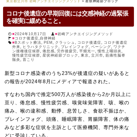
東京都立川市 岩崎アンチエイジングメソッド
>
星状神経節ブロック
コロナ後遺症の早期回復には交感神経の過緊張
を確実に緩めること。
2024年10月17日
岩崎アンチエイジングメソッド
コロナ後遺症
,
自律神経
Bスポット療法
,
PEM
,
クラッシュ
,
コロナ後遺症
,
コロナ後遺症
外来
,
ヒラハタクリニック
,
ブレインフォグ
,
ペーシング
,
ワクチ
ン接種後症候群
,
倦怠感
,
労作後疲労
,
平畑光一
,
慢性上咽頭炎
,
慢性疲労症候群
,
星状神経節ブロック
,
東京
,
立川市
,
筋痛性脳脊
髄炎
,
首こり
新型コロナ感染者のうち23%が後遺症の疑いがあると
の報告が2024年8月にメディアで報道された。
すなわち国内で推定500万人が感染後から2か月以上に
亘り、倦怠感、慢性疲労感、嗅覚味覚障害、咳、喉の
痛み、喉の違和感、動悸、息苦しさ、食欲不振ほか、
ブレインフォグ、頭痛、睡眠障害、胃腸障害、体の痛
みなど多彩な症状を主訴として医療機関、専門外来な
どに受診している。