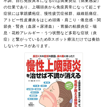
不調、自己免疫異常になるのは病巣炎症（病巣感染）
の仕業であり、上咽頭炎から免疫異常になって起こす
症状には掌蹠膿疱症、慢性疲労症候群、線維筋痛症、
アトピー性皮膚炎をはじめ頭痛・肩こり・倦怠感・関
節炎・腎炎（血尿＝尿潜血）・胃腸の粘膜炎症・喘
息・花粉アレルギー・うつ状態など多彩な症状（炎
症）と繋がっているためBスポット療法だけでは奏効
しないケースがあります。