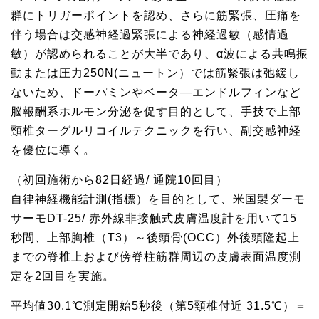
群にトリガーポイントを認め、さらに筋緊張、圧痛を
伴う場合は交感神経過緊張による神経過敏（感情過
敏）が認められることが大半であり、α波による共鳴振
動または圧力250N(ニュートン）では筋緊張は弛緩し
ないため、ドーパミンやベータ―エンドルフィンなど
脳報酬系ホルモン分泌を促す目的として、手技で上部
頸椎ターグルリコイルテクニックを行い、副交感神経
を優位に導く。
（初回施術から82日経過/ 通院10回目）
自律神経機能計測(指標）を目的として、米国製ダーモ
サーモDT-25/ 赤外線非接触式皮膚温度計を用いて15
秒間、上部胸椎（T3）～後頭骨(OCC）外後頭隆起上
までの脊椎上および傍脊柱筋群周辺の皮膚表面温度測
定を2回目を実施。
平均値30.1℃測定開始5秒後（第5頸椎付近 31.5℃）＝