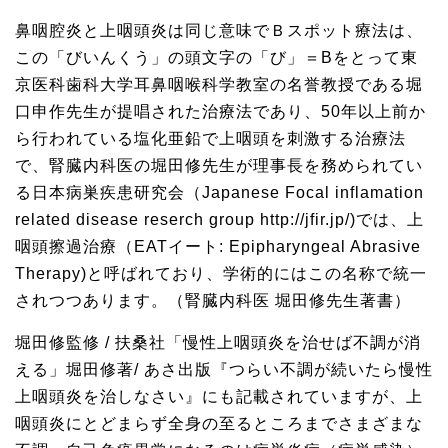
鼻咽腔炎と上咽頭炎は同じ意味でＢスポット療法は、
この「びいんくう」の頭文字の「び」＝Bをとって東
京医科歯科大学耳鼻咽喉科学教室の名誉教授である堀
口申作先生が提唱された治療法であり、50年以上前か
ら行われている塩化亜鉛で上咽頭を刺激する治療法
で、腎臓内科医の堀田修先生が理事長を務められてい
る日本病巣疾患研究会（Japanese Focal inflamation
related disease reserch group http://jfir.jp/)では、上
咽頭擦過治療（EATイート: Epipharyngeal Abrasive
Therapy)と呼ばれており、学術的にはこの名称で統一
されつつあります。（腎臓内科医 堀田修先生著書）
堀田修監修 / 扶桑社「慢性上咽頭炎を治せば不調が消
える」堀田修著/ あさ出版『つらい不調が続いたら慢性
上咽頭炎を治しなさい』にも記載されていますが、上
咽頭炎にとどまらず全身の至るところまでさまざまな