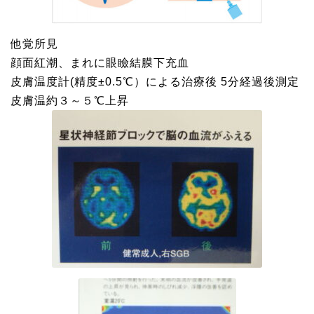
他覚所見
顔面紅潮、まれに眼瞼結膜下充血
皮膚温度計(精度±0.5℃）による治療後 5分経過後測定
皮膚温約３～５℃上昇