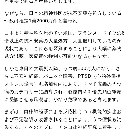
が重要であると考察いたします。
なぜなら、日本の精神科医が抗不安薬を処方している
件数は推定1億2000万件と言われ
日本より精神科医療の多い米国、フランス、ドイツの6
倍以上の抗不安薬の大量処方、大量服用しているのが
現状であり、これらを区別することにより大幅に薬物
処方減薬、医療費の抑制が可能となるからです。
しかも東日本大震災以降、うつ病100万人になり、さ
らに不安神経症、パニック障害、PTSD（心的外傷後
ストレス障害）も増加傾向にあり、すべて広義のうつ
病のカテゴリーに誘導され、心療内科を優先順位筆頭
に受診させる風潮は、かなり危険であると言えます。
まずは、自律神経系による反応性うつ（機能的疾患お
よび不定愁訴が改善されることにより、うつ症状も消
失する。）へのアプローチを自律神経研究に着手して