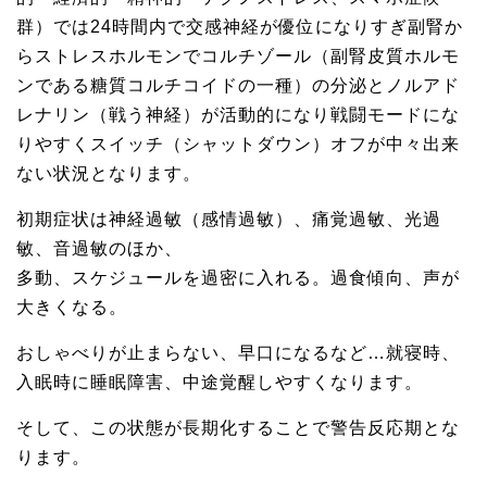
群）では24時間内で交感神経が優位になりすぎ副腎か
らストレスホルモンでコルチゾール（副腎皮質ホルモ
ンである糖質コルチコイドの一種）の分泌とノルアド
レナリン（戦う神経）が活動的になり戦闘モードにな
りやすくスイッチ（シャットダウン）オフが中々出来
ない状況となります。
初期症状は神経過敏（感情過敏）、痛覚過敏、光過
敏、音過敏のほか、
多動、スケジュールを過密に入れる。過食傾向、声が
大きくなる。
おしゃべりが止まらない、早口になるなど…就寝時、
入眠時に睡眠障害、中途覚醒しやすくなります。
そして、この状態が長期化することで警告反応期とな
ります。