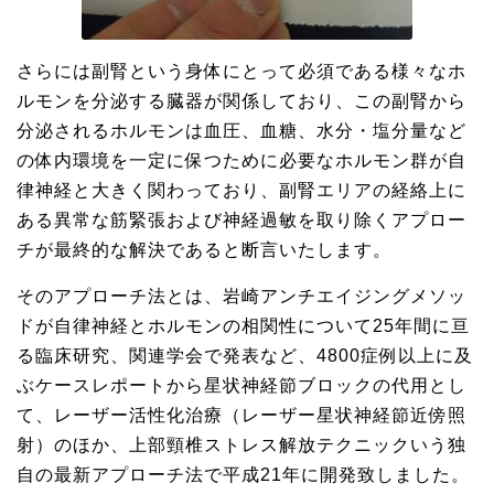
さらには副腎という身体にとって必須である様々なホ
ルモンを分泌する臓器が関係しており、この副腎から
分泌されるホルモンは血圧、血糖、水分・塩分量など
の体内環境を一定に保つために必要なホルモン群が自
律神経と大きく関わっており、副腎エリアの経絡上に
ある異常な筋緊張および神経過敏を取り除くアプロー
チが最終的な解決であると断言いたします。
そのアプローチ法とは、岩崎アンチエイジングメソッ
ドが自律神経とホルモンの相関性について25年間に亘
る臨床研究、関連学会で発表など、4800症例以上に及
ぶケースレポートから星状神経節ブロックの代用とし
て、レーザー活性化治療（レーザー星状神経節近傍照
射）のほか、上部頸椎ストレス解放テクニックいう独
自の最新アプローチ法で平成21年に開発致しました。