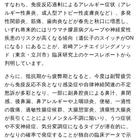
すなわち、免疫反応過剰によるアレルギー症状（アレ
ルギー性鼻炎、成人型アトピー性皮膚炎など）、多発
性関節炎、筋痛、歯肉炎などが春先と秋口に増悪し、
いずれ将来的にはリウマチ膠原病グループや神経変性
疾患のリスクが高くなる傾向（遺伝子のスイッチがON
になる）にあることが、岩崎アンチエイジングメソッ
ド（東京・立川市）臨床研究上のケースレポートから
判明しています。
さらに、抵抗期から疲弊期となると、今度は副腎疲労
から免疫反応不良となり感染症や自律神経関連の不定
愁訴が多彩となり、一部に副鼻腔炎による鼻汁、鼻閉
感、後鼻漏、鼻アレルギーや上咽頭炎、便秘、一過性
の腹痛、過敏性腸症候群、大腸憩室炎、潰瘍性大腸炎
が長引くことによりメンタル不調に陥いり、うつ症状
や不安神経症、気分変調症になるタイプが潜在的に、
かなりの確率で発症することが独自の臨床データで示