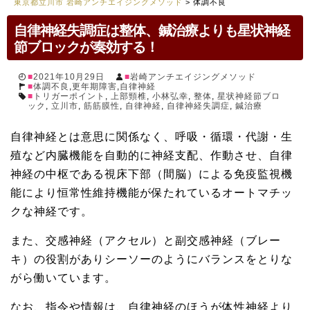
東京都立川市 岩崎アンチエイジングメソッド
>
体調不良
自律神経失調症は整体、鍼治療よりも星状神経
節ブロックが奏効する！
2021年10月29日
岩崎アンチエイジングメソッド
体調不良
,
更年期障害
,
自律神経
トリガーポイント
,
上部頸椎
,
小林弘幸
,
整体
,
星状神経節ブロ
ック
,
立川市
,
筋筋膜性
,
自律神経
,
自律神経失調症
,
鍼治療
自律神経とは意思に関係なく、呼吸・循環・代謝・生
殖など内臓機能を自動的に神経支配、作動させ、自律
神経の中枢である視床下部（間脳）による免疫監視機
能により恒常性維持機能が保たれているオートマチッ
クな神経です。
また、交感神経（アクセル）と副交感神経（ブレー
キ）の役割がありシーソーのようにバランスをとりな
がら働いています。
なお、指令や情報は、自律神経のほうが体性神経より