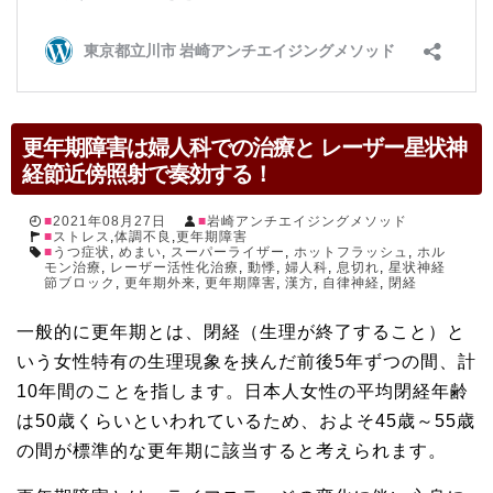
更年期障害は婦人科での治療と レーザー星状神
経節近傍照射で奏効する！
2021年08月27日
岩崎アンチエイジングメソッド
ストレス
,
体調不良
,
更年期障害
うつ症状
,
めまい
,
スーパーライザー
,
ホットフラッシュ
,
ホル
モン治療
,
レーザー活性化治療
,
動悸
,
婦人科
,
息切れ
,
星状神経
節ブロック
,
更年期外来
,
更年期障害
,
漢方
,
自律神経
,
閉経
一般的に更年期とは、閉経（生理が終了すること）と
いう女性特有の生理現象を挟んだ前後5年ずつの間、計
10年間のことを指します。日本人女性の平均閉経年齢
は50歳くらいといわれているため、およそ45歳～55歳
の間が標準的な更年期に該当すると考えられます。