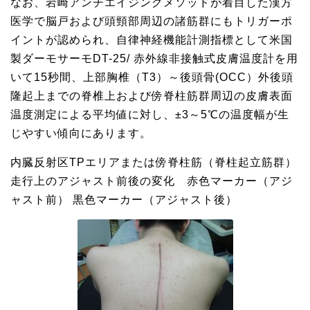
なお、岩崎アンチエイジングメソッドが着目した漢方
医学で脳戸および頭頸部周辺の諸筋群にもトリガーポ
イントが認められ、自律神経機能計測指標として米国
製ダーモサーモDT-25/ 赤外線非接触式皮膚温度計を用
いて15秒間、上部胸椎（T3）～後頭骨(OCC）外後頭
隆起上までの脊椎上および傍脊柱筋群周辺の皮膚表面
温度測定による平均値に対し、±3～5℃の温度幅が生
じやすい傾向にあります。
内臓反射区TPエリアまたは傍脊柱筋（脊柱起立筋群）
走行上のアジャスト前後の変化 赤色マーカー（アジ
ャスト前） 黒色マーカー（アジャスト後）