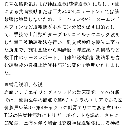
異常な筋緊張および神経過敏(感情過敏）に対し、α波
による共鳴振動または圧力250N(ニュートン）では筋
緊張は弛緩しないため、ドーパミンやベータ―エンド
ルフィンなど脳報酬系ホルモン分泌を促す目的とし
て、手技で上部頸椎ターグルリコイルテクニック改良
した量子波動調整法を行い、副交感神経を優位に至っ
た所見で、施術直後から陶酔感・浮遊感・高揚感など
数千件のケースレポート、自律神経機能計測結果を含
む調整後の脊椎上傍脊柱筋群の変化で判明いたしまし
た。
※補足説明、仮説
岩崎アンチエイジングメソッドの臨床研究上での分析
では、波動医学の観点で第6チャクラのエリアである左
側脳戸や第3～第4チャクラの副腎エリアである左T9～
T12の傍脊柱筋群にトリガーポイントを認め、さらに
筋緊張、圧痛を伴う場合は交感神経過緊張による神経