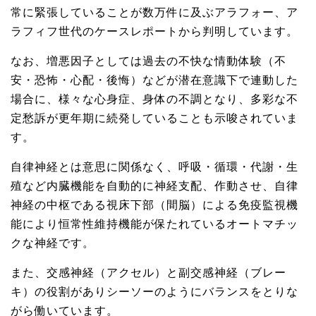
常に緊張していることが数万件に及ぶアラフォー、ア
ラフィフ世代のケースレポートから判明しています。
なお、増悪因子としては過去の不快な情動体験（不
安・恐怖・心配・後悔）などが潜在意識下で連動した
場合に、様々な心身症、身体の不調となり、多彩な不
定愁訴が更年期に続発していることも示唆されていま
す。
自律神経とは意思に関係なく、呼吸・循環・代謝・生
殖など内臓機能を自動的に神経支配、作動させ、自律
神経の中枢である視床下部（間脳）による免疫監視機
能により恒常性維持機能が保たれているオートマチッ
クな神経です。
また、交感神経（アクセル）と副交感神経（ブレー
キ）の役割がありシーソーのようにバランスをとりな
がら働いています。