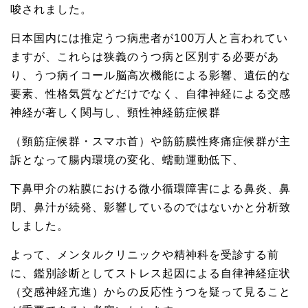
唆されました。
日本国内には推定うつ病患者が100万人と言われてい
ますが、これらは狭義のうつ病と区別する必要があ
り、うつ病イコール脳高次機能による影響、遺伝的な
要素、性格気質などだけでなく、自律神経による交感
神経が著しく関与し、頸性神経筋症候群
（頸筋症候群・スマホ首）や筋筋膜性疼痛症候群が主
訴となって腸内環境の変化、蠕動運動低下、
下鼻甲介の粘膜における微小循環障害による鼻炎、鼻
閉、鼻汁が続発、影響しているのではないかと分析致
しました。
よって、メンタルクリニックや精神科を受診する前
に、鑑別診断としてストレス起因による自律神経症状
（交感神経亢進）からの反応性うつを疑って見ること