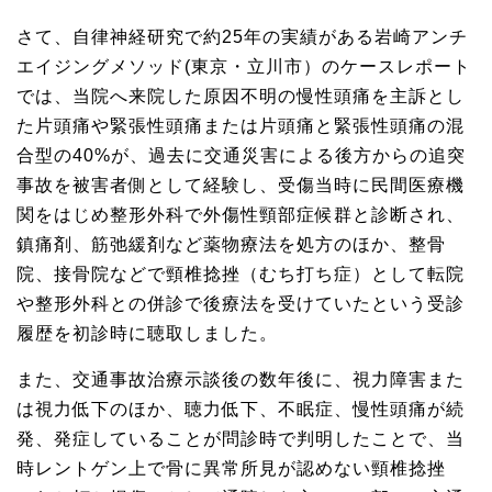
さて、自律神経研究で約25年の実績がある岩崎アンチ
エイジングメソッド(東京・立川市）のケースレポート
では、当院へ来院した原因不明の慢性頭痛を主訴とし
た片頭痛や緊張性頭痛または片頭痛と緊張性頭痛の混
合型の40%が、過去に交通災害による後方からの追突
事故を被害者側として経験し、受傷当時に民間医療機
関をはじめ整形外科で外傷性頸部症候群と診断され、
鎮痛剤、筋弛緩剤など薬物療法を処方のほか、整骨
院、接骨院などで頸椎捻挫（むち打ち症）として転院
や整形外科との併診で後療法を受けていたという受診
履歴を初診時に聴取しました。
また、交通事故治療示談後の数年後に、視力障害また
は視力低下のほか、聴力低下、不眠症、慢性頭痛が続
発、発症していることが問診時で判明したことで、当
時レントゲン上で骨に異常所見が認めない頸椎捻挫