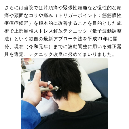
さらには当院では片頭痛や緊張性頭痛など慢性的な頭
痛や頑固なコリや痛み（トリガーポイント：筋筋膜性
疼痛症候群）を根本的に改善することを目的とした施
術で上部頸椎ストレス解放テクニック（量子波動調整
法）という独自の最新アプローチ法を平成21年に開
発、現在（令和元年）までに波動調整に用いる矯正器
具を選定、テクニック改良に努めてまいりました。