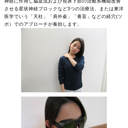
神経に作用し脳血流および視床下部の治癒系機能改善
させる星状神経ブロックなど3つの治療法、または東洋
医学でいう「天柱」「肩外兪」「膏盲」などの経穴(ツ
ボ）でのアプローチが奏効します。