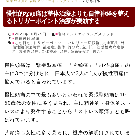
東京都立川市 岩崎アンチエイジングメソッド
>
むち打ち
慢性的な頭痛は整体治療よりも自律神経を整え
るトリガーポイント治療が奏効する
2021年10月25日
岩崎アンチエイジングメソッド
自律神経
,
頭痛
むち打ち
,
トリガーポイント
,
バレリュー症候群
,
交通事故
,
外
傷性頸部症候群
,
後遺症
,
整体
,
片頭痛
,
立川市
,
筋膜性疼痛症候
群
,
緊張性頭痛
,
自律神経
,
頭痛
,
頸筋症候群
,
首こり
慢性頭痛は「緊張型頭痛」「片頭痛」「群発頭痛」の
主に3つに分けられ、日本人の3人に1人が慢性頭痛に
悩んでいると言われています。
慢性頭痛の中で最も多いといわれる緊張型頭痛は10～
50歳代の女性に多く見られ、主に精神的・身体的スト
レスにより発生することから「ストレス頭痛」とも呼
ばれています。
片頭痛も女性に多く見られ、機序の解明はされていま