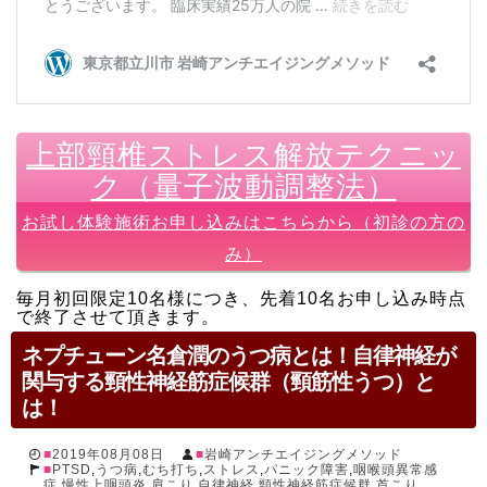
上部頸椎ストレス解放テクニッ
ク（量子波動調整法）
お試し体験施術お申し込みはこちらから（初診の方の
み）
毎月初回限定10名様につき、先着10名お申し込み時点
で終了させて頂きます。
ネプチューン名倉潤のうつ病とは！自律神経が
関与する頸性神経筋症候群（頸筋性うつ）と
は！
2019年08月08日
岩崎アンチエイジングメソッド
PTSD
,
うつ病
,
むち打ち
,
ストレス
,
パニック障害
,
咽喉頭異常感
症
,
慢性上咽頭炎
,
肩こり
,
自律神経
,
頸性神経筋症候群
,
首こり