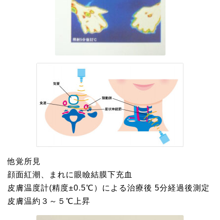
他覚所見
顔面紅潮、まれに眼瞼結膜下充血
皮膚温度計(精度±0.5℃）による治療後 5分経過後測定
皮膚温約３～５℃上昇